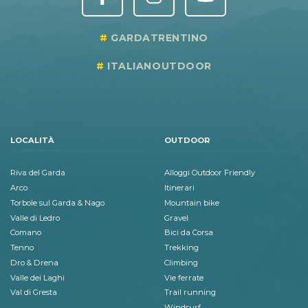
GARDATRENTINO
ITALIANOUTDOOR
LOCALITÀ
OUTDOOR
Riva del Garda
Alloggi Outdoor Friendly
Arco
Itinerari
Torbole sul Garda & Nago
Mountain bike
Valle di Ledro
Gravel
Comano
Bici da Corsa
Tenno
Trekking
Dro & Drena
Climbing
Valle dei Laghi
Vie ferrate
Val di Gresta
Trail running
Windsurf