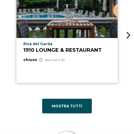
Località punto di interesse
Riva del Garda
1910 LOUNGE & RESTAURANT
chiuso
(Apre alle 12:30)
MOSTRA TUTTI