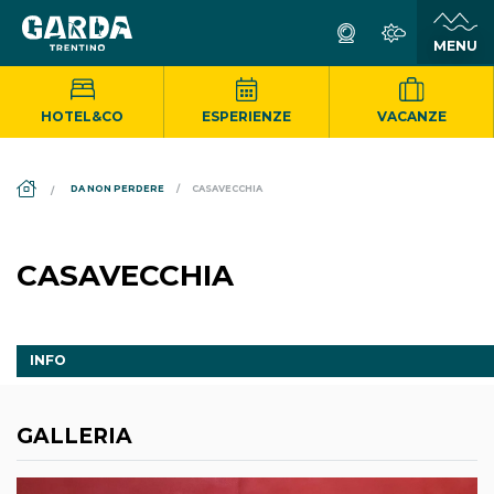
HOTEL&CO
ESPERIENZE
VACANZE
DS_BREADCRUMB.HOME
DA NON PERDERE
CASAVECCHIA
CASAVECCHIA
INFO
GALLERIA