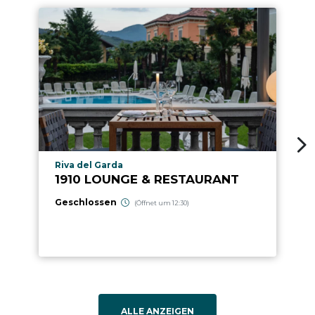
aria.poi_location_prefix
Riva del Garda
1910 LOUNGE & RESTAURANT
Geschlossen
(Öffnet um 12:30)
ALLE ANZEIGEN