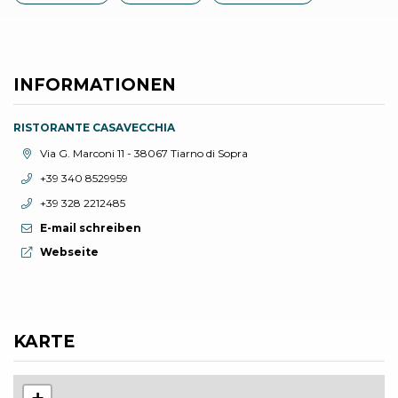
INFORMATIONEN
RISTORANTE CASAVECCHIA
aria.location:
Via G. Marconi 11 - 38067 Tiarno di Sopra
aria.phone:
+39 340 8529959
aria.phone:
+39 328 2212485
E-mail schreiben
aria.website:
Webseite
KARTE