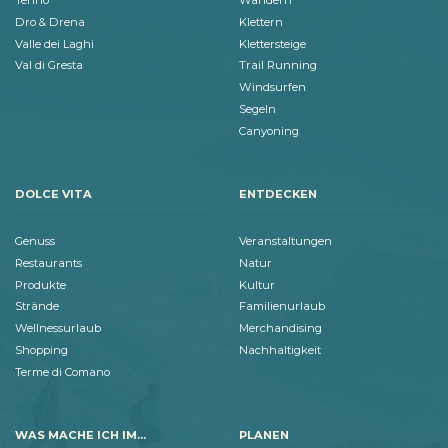
Tenno
Wandern
Dro & Drena
Klettern
Valle dei Laghi
Klettersteige
Val di Gresta
Trail Running
Windsurfen
Segeln
Canyoning
DOLCE VITA
ENTDECKEN
Genuss
Veranstaltungen
Restaurants
Natur
Produkte
Kultur
Strände
Familienurlaub
Wellnessurlaub
Merchandising
Shopping
Nachhaltigkeit
Terme di Comano
WAS MACHE ICH IM...
PLANEN