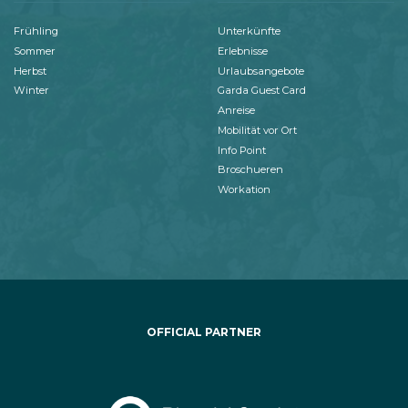
Frühling
Unterkünfte
Sommer
Erlebnisse
Herbst
Urlaubsangebote
Winter
Garda Guest Card
Anreise
Mobilität vor Ort
Info Point
Broschueren
Workation
OFFICIAL PARTNER