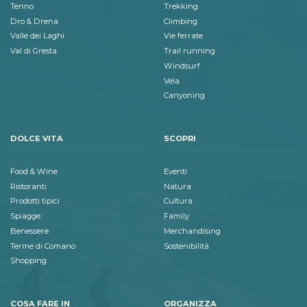
Tenno
Trekking
Dro & Drena
Climbing
Valle dei Laghi
Vie ferrate
Val di Gresta
Trail running
Windsurf
Vela
Canyoning
DOLCE VITA
SCOPRI
Food & Wine
Eventi
Ristoranti
Natura
Prodotti tipici
Cultura
Spiagge
Family
Benessere
Merchandising
Terme di Comano
Sostenibilità
Shopping
COSA FARE IN
ORGANIZZA