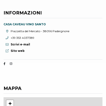
INFORMAZIONI
CASA CAVEAU VINO SANTO
Località:
Piazzetta del Mercato - 38096 Padergnone
Telefono:
+39 353 4037389
Scrivi e-mail
Sito web:
Sito web
MAPPA
+