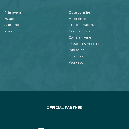
Primavera
Dove dormire
Estate
Esperienze
Autunno
Proposte vacanza
Inverno
Garda Guest Card
Come arrivare
Trasporti & mobilità
Info point
Brochure
Workation
OFFICIAL PARTNER