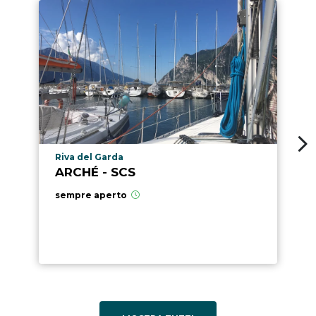
Località punto di interesse
Riva del Garda
ARCHÉ - SCS
sempre aperto