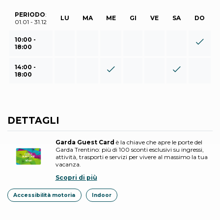
PERIODO
:
LU
MA
ME
GI
VE
SA
DO
01.01 - 31.12
10:00 -
18:00
14:00 -
18:00
DETTAGLI
Garda Guest Card
è la chiave che apre le porte del
Garda Trentino: più di 100 sconti esclusivi su ingressi,
attività, trasporti e servizi per vivere al massimo la tua
vacanza.
Scopri di più
Accessibilità motoria
Indoor