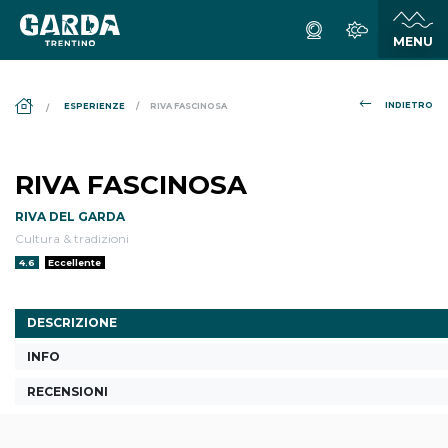
DS_BREADCRUMB.HOME
INDIETRO
ESPERIENZE
RIVA FASCINOSA
RIVA FASCINOSA
RIVA DEL GARDA
Cultura & tradizioni
Valutazione:
4.6
Eccellente
DESCRIZIONE
INFO
RECENSIONI