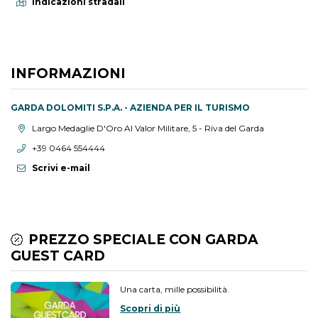
Indicazioni stradali
INFORMAZIONI
GARDA DOLOMITI S.P.A. - AZIENDA PER IL TURISMO
Località:
Largo Medaglie D'Oro Al Valor Militare, 5 - Riva del Garda
Telefono:
+39 0464 554444
Scrivi e-mail
PREZZO SPECIALE CON GARDA
GUEST CARD
Una carta, mille possibilità.
Scopri di più