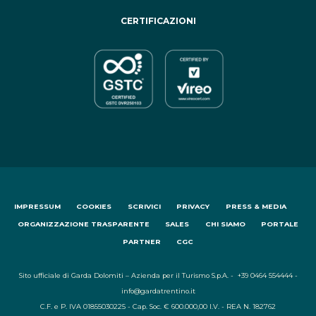
CERTIFICAZIONI
IMPRESSUM
COOKIES
SCRIVICI
PRIVACY
PRESS & MEDIA
ORGANIZZAZIONE TRASPARENTE
SALES
CHI SIAMO
PORTALE
PARTNER
CGC
Sito ufficiale di Garda Dolomiti – Azienda per il Turismo S.p.A. - +39 0464 554444 -
info@gardatrentino.it
C.F. e P. IVA 01855030225 - Cap. Soc. € 600.000,00 I.V. - REA N. 182762