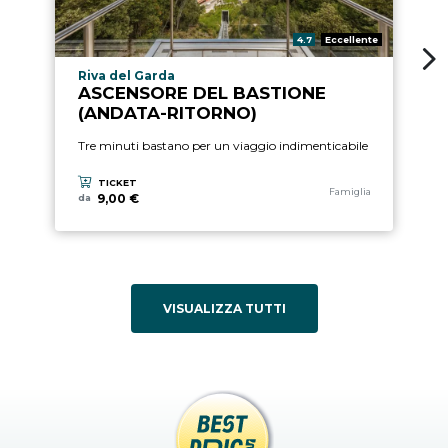
2
Pre
Valutazione:
4.7
Eccellente
Sc
Località esperienza
Riva del Garda
ASCENSORE DEL BASTIONE
(ANDATA-RITORNO)
Tre minuti bastano per un viaggio indimenticabile
TICKET
Categoria esperienza
Famiglia
9,00 €
da
VISUALIZZA TUTTI