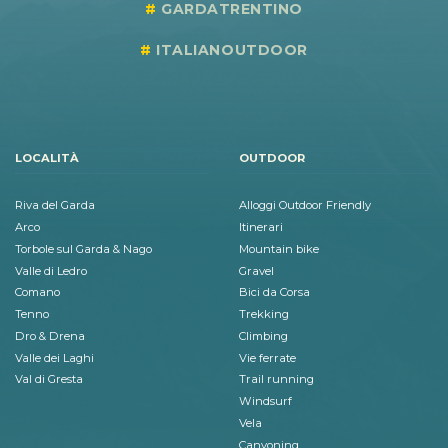
GARDATRENTINO
ITALIANOUTDOOR
LOCALITÀ
OUTDOOR
Riva del Garda
Alloggi Outdoor Friendly
Arco
Itinerari
Torbole sul Garda & Nago
Mountain bike
Valle di Ledro
Gravel
Comano
Bici da Corsa
Tenno
Trekking
Dro & Drena
Climbing
Valle dei Laghi
Vie ferrate
Val di Gresta
Trail running
Windsurf
Vela
Canyoning