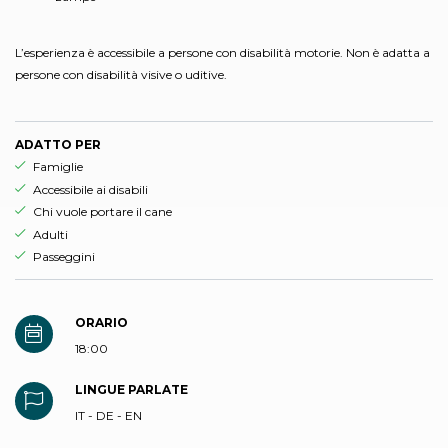
L’esperienza è accessibile a persone con disabilità motorie. Non è adatta a
persone con disabilità visive o uditive.
ADATTO PER
Esperienza adatta per
Famiglie
Esperienza adatta per
Accessibile ai disabili
Esperienza adatta per
Chi vuole portare il cane
Esperienza adatta per
Adulti
Esperienza adatta per
Passeggini
ORARIO
18:00
LINGUE PARLATE
IT - DE - EN