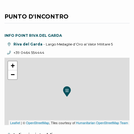
PUNTO D'INCONTRO
INFO POINT RIVA DEL GARDA
Località:
Riva del Garda
- Largo Medaglie d’Oro al Valor Militare 5
Telefono:
+39 0464 554444
+
−
Leaflet
| ©
OpenStreetMap
, Tiles courtesy of
Humanitarian OpenStreetMap Team