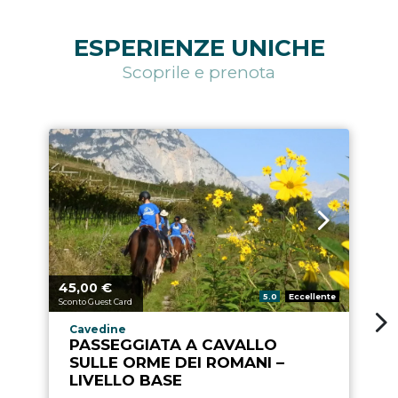
ESPERIENZE UNICHE
Scoprile e prenota
45,
€
2
Prezzo a partire da
Pre
00
Valutazione:
5.0
Eccellente
Sconto Guest Card
Sc
Località esperienza
Cavedine
PASSEGGIATA A CAVALLO
SULLE ORME DEI ROMANI –
LIVELLO BASE