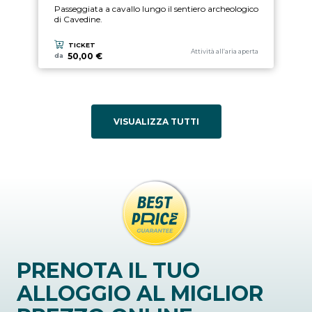
Passeggiata a cavallo lungo il sentiero archeologico
di Cavedine.
TICKET
Categoria esperienza
Attività all’aria aperta
50,00 €
da
VISUALIZZA TUTTI
PRENOTA IL TUO
ALLOGGIO AL MIGLIOR