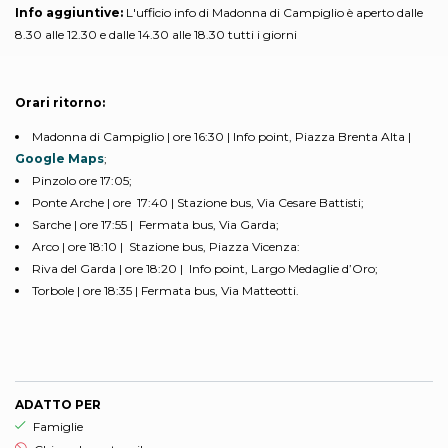
Info aggiuntive:
L'ufficio info di Madonna di Campiglio è aperto dalle
8.30 alle 12.30 e dalle 14.30 alle 18.30 tutti i giorni
Orari ritorno:
Madonna di Campiglio | ore 16:30 | Info point, Piazza Brenta Alta |
Google Maps
;
Pinzolo ore 17:05;
Ponte Arche | ore 17:40 | Stazione bus, Via Cesare Battisti;
Sarche | ore 17:55 | Fermata bus, Via Garda;
Arco | ore 18:10 | Stazione bus, Piazza Vicenza:
Riva del Garda | ore 18:20 | Info point, Largo Medaglie d’Oro;
Torbole | ore 18:35 | Fermata bus, Via Matteotti.
ADATTO PER
Esperienza adatta per
Famiglie