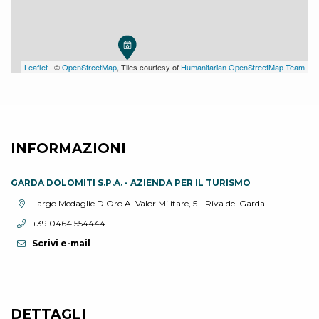
Leaflet
| ©
OpenStreetMap
, Tiles courtesy of
Humanitarian OpenStreetMap Team
INFORMAZIONI
GARDA DOLOMITI S.P.A. - AZIENDA PER IL TURISMO
Località:
Largo Medaglie D'Oro Al Valor Militare, 5 - Riva del Garda
Telefono:
+39 0464 554444
Scrivi e-mail
DETTAGLI