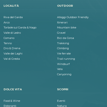
LOCALITÀ
OUTDOOR
Riva del Garda
Alloggi Outdoor Friendly
Arco
Itinerari
Torbole sul Garda & Nago
Mountain bike
Valle di Ledro
Gravel
Comano
Bici da Corsa
Tenno
Trekking
Dro & Drena
Climbing
Valle dei Laghi
Vie ferrate
Val di Gresta
Trail running
Windsurf
Vela
Canyoning
DOLCE VITA
SCOPRI
Food & Wine
Eventi
Ristoranti
Natura