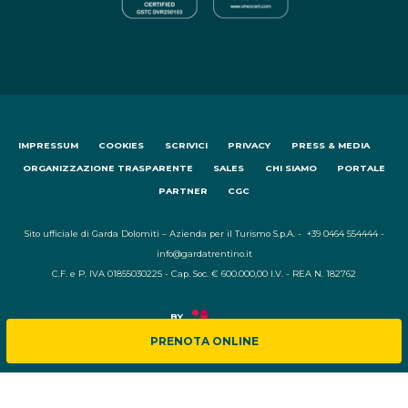
IMPRESSUM
COOKIES
SCRIVICI
PRIVACY
PRESS & MEDIA
ORGANIZZAZIONE TRASPARENTE
SALES
CHI SIAMO
PORTALE
PARTNER
CGC
Sito ufficiale di Garda Dolomiti – Azienda per il Turismo S.p.A. - +39 0464 554444 -
info@gardatrentino.it
C.F. e P. IVA 01855030225 - Cap. Soc. € 600.000,00 I.V. - REA N. 182762
PRENOTA ONLINE