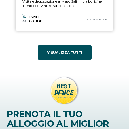
Visita e degustazione al Maso Salim, tra bollicine
Trentodoc, vini e grappe artigianali.
TICKET
Categoria esperienza
Prezzo speciale
35,00 €
da
VISUALIZZA TUTTI
PRENOTA IL TUO
ALLOGGIO AL MIGLIOR