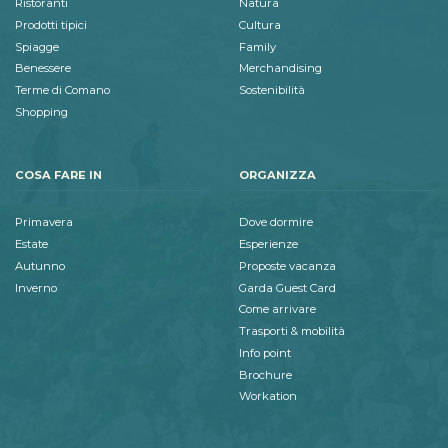
Ristoranti
Natura
Prodotti tipici
Cultura
Spiagge
Family
Benessere
Merchandising
Terme di Comano
Sostenibilità
Shopping
COSA FARE IN
ORGANIZZA
Primavera
Dove dormire
Estate
Esperienze
Autunno
Proposte vacanza
Inverno
Garda Guest Card
Come arrivare
Trasporti & mobilità
Info point
Brochure
Workation