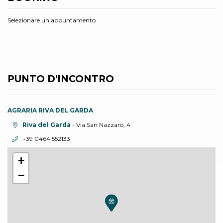
Selezionare un appuntamento
PUNTO D'INCONTRO
AGRARIA RIVA DEL GARDA
Località:
Riva del Garda
- Via San Nazzaro, 4
Telefono:
+39 0464 552133
+
−