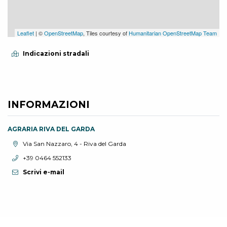
Leaflet
| ©
OpenStreetMap
, Tiles courtesy of
Humanitarian OpenStreetMap Team
Indicazioni stradali
INFORMAZIONI
AGRARIA RIVA DEL GARDA
Località:
Via San Nazzaro, 4 - Riva del Garda
Telefono:
+39 0464 552133
Scrivi e-mail