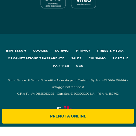
IMPRESSUM
COOKIES
SCRIVICI
PRIVACY
PRESS & MEDIA
ORGANIZZAZIONE TRASPARENTE
SALES
CHI SIAMO
PORTALE
PARTNER
CGC
Sito ufficiale di Garda Dolomiti – Azienda per il Turismo S.p.A. - +39 0464 554444 -
info@gardatrentino.it
C.F. e P. IVA 01855030225 - Cap. Soc. € 600.000,00 I.V. - REA N. 182762
PRENOTA ONLINE