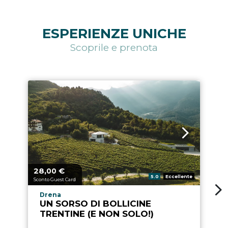
ESPERIENZE UNICHE
Scoprile e prenota
28,
€
Prezzo a partire da
00
Valutazione:
5.0
Eccellente
Sconto Guest Card
Località esperienza
Drena
UN SORSO DI BOLLICINE
TRENTINE (E NON SOLO!)