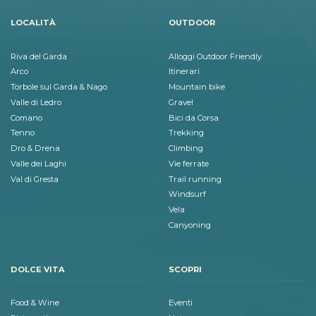
LOCALITÀ
OUTDOOR
Riva del Garda
Alloggi Outdoor Friendly
Arco
Itinerari
Torbole sul Garda & Nago
Mountain bike
Valle di Ledro
Gravel
Comano
Bici da Corsa
Tenno
Trekking
Dro & Drena
Climbing
Valle dei Laghi
Vie ferrate
Val di Gresta
Trail running
Windsurf
Vela
Canyoning
DOLCE VITA
SCOPRI
Food & Wine
Eventi