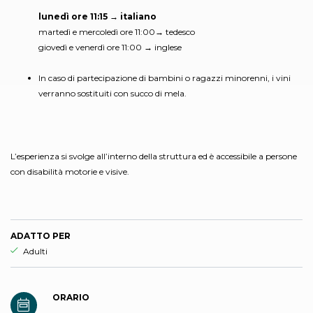
lunedì ore 11:15 → italiano
martedì e mercoledì ore 11:00→ tedesco
giovedì e venerdì ore 11:00 → inglese
In caso di partecipazione di bambini o ragazzi minorenni, i vini
verranno sostituiti con succo di mela.
L’esperienza si svolge all’interno della struttura ed è accessibile a persone
con disabilità motorie e visive.
ADATTO PER
Esperienza adatta per
Adulti
ORARIO