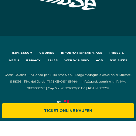
IMPRESSUM
COOKIES
INFORMATIONSANFRAGE
PRESS &
MEDIA
PRIVACY
SALES
WER WIR SIND
AGB
B2B SITES
Garda Dolomiti – Azienda per il Turismo S.p.A. | Largo Medaglie d'oro al Valor Militare,
5 38066 - Riva del Garda (TN) | +39 0464 554444 - info@gardatrentino.it | P. IVA:
01855030225 | Cap. Soc. € 600.000,00 I.V. | REA N. 182762
TICKET ONLINE KAUFEN