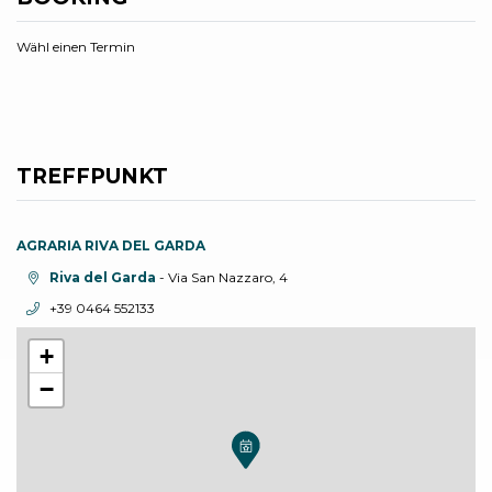
Wähl einen Termin
TREFFPUNKT
AGRARIA RIVA DEL GARDA
aria.location:
Riva del Garda
- Via San Nazzaro, 4
aria.phone:
+39 0464 552133
+
−