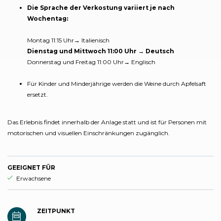
Die Sprache der Verkostung variiert je nach
Wochentag:
Montag 11:15 Uhr→ Italienisch
Dienstag und Mittwoch 11:00 Uhr → Deutsch
Donnerstag und Freitag 11:00 Uhr→ Englisch
Für Kinder und Minderjährige werden die Weine durch Apfelsaft
ersetzt.
Das Erlebnis findet innerhalb der Anlage statt und ist für Personen mit
motorischen und visuellen Einschränkungen zugänglich.
GEEIGNET FÜR
aria.ds_experience.suitable_for_prefix
Erwachsene
ZEITPUNKT