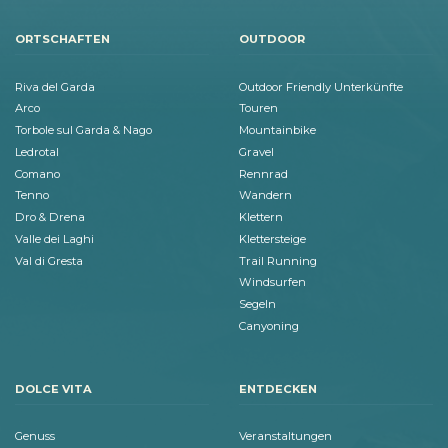
ORTSCHAFTEN
OUTDOOR
Riva del Garda
Outdoor Friendly Unterkünfte
Arco
Touren
Torbole sul Garda & Nago
Mountainbike
Ledrotal
Gravel
Comano
Rennrad
Tenno
Wandern
Dro & Drena
Klettern
Valle dei Laghi
Klettersteige
Val di Gresta
Trail Running
Windsurfen
Segeln
Canyoning
DOLCE VITA
ENTDECKEN
Genuss
Veranstaltungen