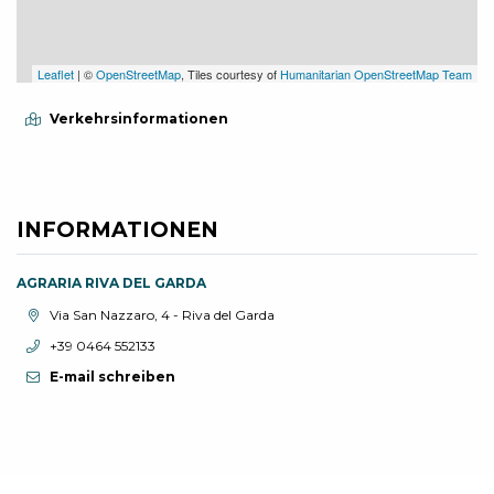
Leaflet
| ©
OpenStreetMap
, Tiles courtesy of
Humanitarian OpenStreetMap Team
Verkehrsinformationen
INFORMATIONEN
AGRARIA RIVA DEL GARDA
aria.location:
Via San Nazzaro, 4 - Riva del Garda
aria.phone:
+39 0464 552133
E-mail schreiben