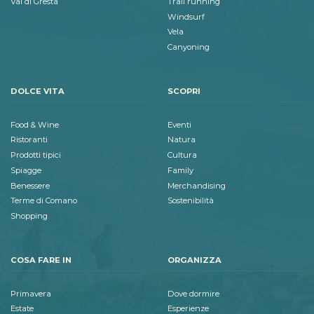
Val di Gresta
Trail running
Windsurf
Vela
Canyoning
DOLCE VITA
SCOPRI
Food & Wine
Eventi
Ristoranti
Natura
Prodotti tipici
Cultura
Spiagge
Family
Benessere
Merchandising
Terme di Comano
Sostenibilità
Shopping
COSA FARE IN
ORGANIZZA
Primavera
Dove dormire
Estate
Esperienze