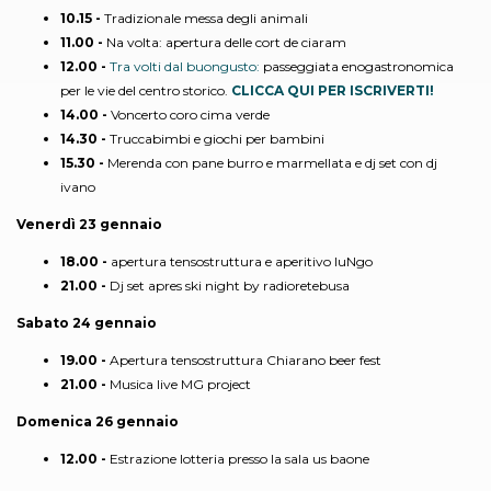
10.15 -
Tradizionale messa degli animali
11.00 -
Na volta: apertura delle cort de ciaram
12.00 -
Tra volti dal buongusto:
passeggiata enogastronomica
per le vie del centro storico.
CLICCA QUI PER ISCRIVERTI!
14.00 -
Voncerto coro cima verde
14.30 -
Truccabimbi e giochi per bambini
15.30 -
Merenda con pane burro e marmellata e dj set con dj
ivano
Venerdì 23 gennaio
18.00 -
apertura tensostruttura e aperitivo luNgo
21.00 -
Dj set apres ski night by radioretebusa
Sabato 24 gennaio
19.00 -
Apertura tensostruttura Chiarano beer fest
21.00 -
Musica live MG project
Domenica 26 gennaio
12.00 -
Estrazione lotteria presso la sala us baone