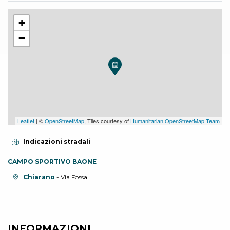
+
−
Leaflet
| ©
OpenStreetMap
, Tiles courtesy of
Humanitarian OpenStreetMap Team
Indicazioni stradali
CAMPO SPORTIVO BAONE
Località:
Chiarano
- Via Fossa
INFORMAZIONI