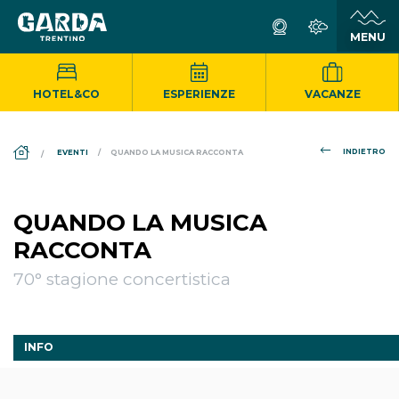
HOTEL&CO
ESPERIENZE
VACANZE
DS_BREADCRUMB.HOME
INDIETRO
EVENTI
QUANDO LA MUSICA RACCONTA
QUANDO LA MUSICA
RACCONTA
70° stagione concertistica
INFO