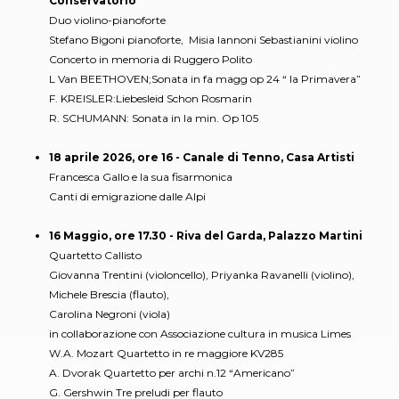
Conservatorio
Duo violino-pianoforte
Stefano Bigoni pianoforte, Misia Iannoni Sebastianini violino
Concerto in memoria di Ruggero Polito
L Van BEETHOVEN;Sonata in fa magg op 24 “ la Primavera”
F. KREISLER:Liebesleid Schon Rosmarin
R. SCHUMANN: Sonata in la min. Op 105
18 aprile 2026, ore 16 - Canale di Tenno, Casa Artisti
Francesca Gallo e la sua fisarmonica
Canti di emigrazione dalle Alpi
16 Maggio, ore 17.30 - Riva del Garda, Palazzo Martini
Quartetto Callisto
Giovanna Trentini (violoncello), Priyanka Ravanelli (violino),
Michele Brescia (flauto),
Carolina Negroni (viola)
in collaborazione con Associazione cultura in musica Limes
W.A. Mozart Quartetto in re maggiore KV285
A. Dvorak Quartetto per archi n.12 “Americano”
G. Gershwin Tre preludi per flauto