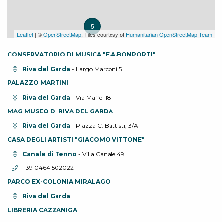
5
Leaflet
| ©
OpenStreetMap
, Tiles courtesy of
Humanitarian OpenStreetMap Team
CONSERVATORIO DI MUSICA "F.A.BONPORTI"
Località:
Riva del Garda
- Largo Marconi 5
PALAZZO MARTINI
Località:
Riva del Garda
- Via Maffei 18
MAG MUSEO DI RIVA DEL GARDA
Località:
Riva del Garda
- Piazza C. Battisti, 3/A
CASA DEGLI ARTISTI "GIACOMO VITTONE"
Località:
Canale di Tenno
- Villa Canale 49
Telefono:
+39 0464 502022
PARCO EX-COLONIA MIRALAGO
Località:
Riva del Garda
LIBRERIA CAZZANIGA