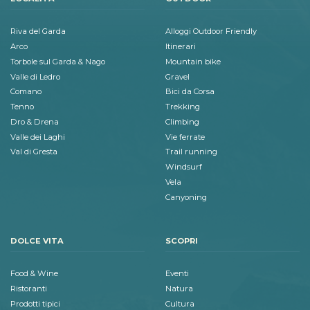
Riva del Garda
Alloggi Outdoor Friendly
Arco
Itinerari
Torbole sul Garda & Nago
Mountain bike
Valle di Ledro
Gravel
Comano
Bici da Corsa
Tenno
Trekking
Dro & Drena
Climbing
Valle dei Laghi
Vie ferrate
Val di Gresta
Trail running
Windsurf
Vela
Canyoning
DOLCE VITA
SCOPRI
Food & Wine
Eventi
Ristoranti
Natura
Prodotti tipici
Cultura