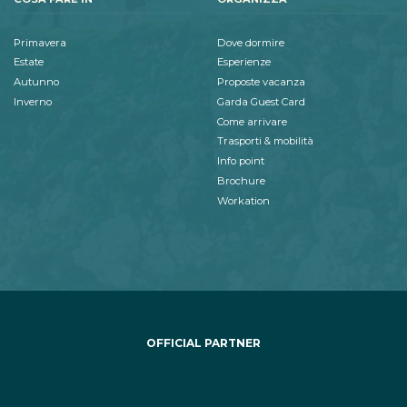
Primavera
Dove dormire
Estate
Esperienze
Autunno
Proposte vacanza
Inverno
Garda Guest Card
Come arrivare
Trasporti & mobilità
Info point
Brochure
Workation
OFFICIAL PARTNER