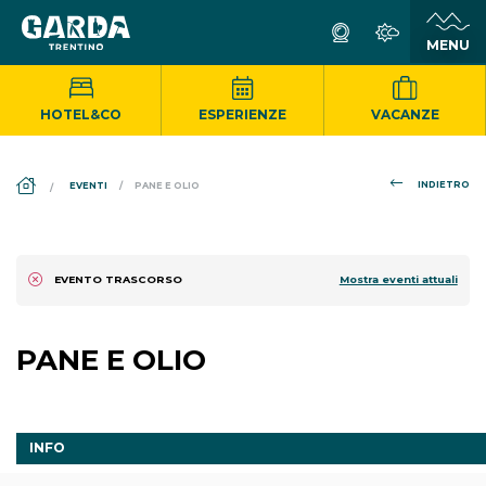
HOTEL&CO
ESPERIENZE
VACANZE
DS_BREADCRUMB.HOME
INDIETRO
EVENTI
PANE E OLIO
Mostra eventi attuali
EVENTO TRASCORSO
PANE E OLIO
INFO