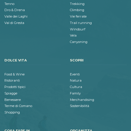
Tenno
Trekking
Dro & Drena
Climbing
Valle dei Laghi
Vie ferrate
Val di Gresta
Trail running
Windsurf
Vela
Canyoning
DOLCE VITA
SCOPRI
Food & Wine
Eventi
Ristoranti
Natura
Prodotti tipici
Cultura
Spiagge
Family
Benessere
Merchandising
Terme di Comano
Sostenibilità
Shopping
COSA FARE IN
ORGANIZZA