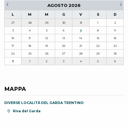
AGOSTO 2026
L
M
M
G
V
S
D
27
28
29
30
31
1
2
3
4
5
6
7
8
9
10
11
12
13
14
15
16
17
18
19
20
21
22
23
24
25
26
27
28
29
30
31
1
2
3
4
5
6
MAPPA
DIVERSE LOCALITÀ DEL GARDA TRENTINO
Località:
Riva del Garda