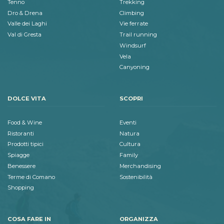
Tenno
Trekking
Dro & Drena
Climbing
Valle dei Laghi
Vie ferrate
Val di Gresta
Trail running
Windsurf
Vela
Canyoning
DOLCE VITA
SCOPRI
Food & Wine
Eventi
Ristoranti
Natura
Prodotti tipici
Cultura
Spiagge
Family
Benessere
Merchandising
Terme di Comano
Sostenibilità
Shopping
COSA FARE IN
ORGANIZZA