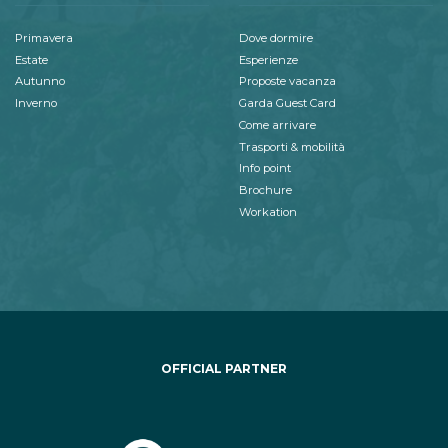
Primavera
Dove dormire
Estate
Esperienze
Autunno
Proposte vacanza
Inverno
Garda Guest Card
Come arrivare
Trasporti & mobilità
Info point
Brochure
Workation
OFFICIAL PARTNER