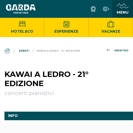
HOTEL&CO
ESPERIENZE
VACANZE
DS_BREADCRUMB.HOME
INDIETRO
EVENTI
KAWAI A LEDRO - 21° EDIZIONE
KAWAI A LEDRO - 21°
EDIZIONE
concerti pianistici
INFO