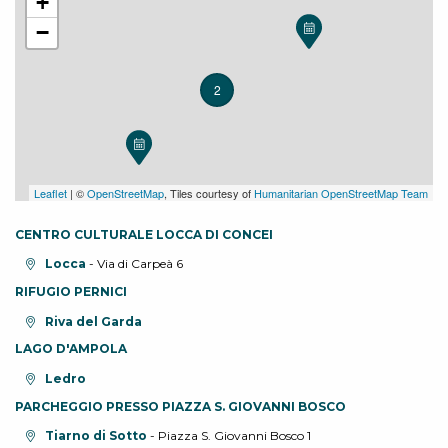
+
−
2
Leaflet
| ©
OpenStreetMap
, Tiles courtesy of
Humanitarian OpenStreetMap Team
CENTRO CULTURALE LOCCA DI CONCEI
Località:
Locca
- Via di Carpeà 6
RIFUGIO PERNICI
Località:
Riva del Garda
LAGO D'AMPOLA
Località:
Ledro
PARCHEGGIO PRESSO PIAZZA S. GIOVANNI BOSCO
Località:
Tiarno di Sotto
- Piazza S. Giovanni Bosco 1