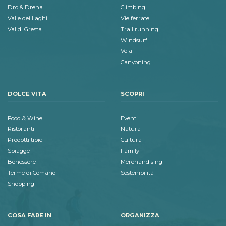
Dro & Drena
Climbing
Valle dei Laghi
Vie ferrate
Val di Gresta
Trail running
Windsurf
Vela
Canyoning
DOLCE VITA
SCOPRI
Food & Wine
Eventi
Ristoranti
Natura
Prodotti tipici
Cultura
Spiagge
Family
Benessere
Merchandising
Terme di Comano
Sostenibilità
Shopping
COSA FARE IN
ORGANIZZA