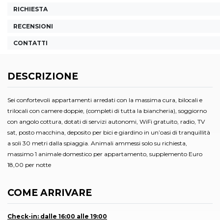
RICHIESTA
RECENSIONI
CONTATTI
DESCRIZIONE
Sei confortevoli appartamenti arredati con la massima cura, bilocali e
trilocali con camere doppie, (completi di tutta la biancheria), soggiorno
con angolo cottura, dotati di servizi autonomi, WiFi gratuito, radio, TV
sat, posto macchina, deposito per bici e giardino in un’oasi di tranquillità
a soli 30 metri dalla spiaggia. Animali ammessi solo su richiesta,
massimo 1 animale domestico per appartamento, supplemento Euro
18,00 per notte
COME ARRIVARE
Check-in: dalle 16:00 alle 19:00