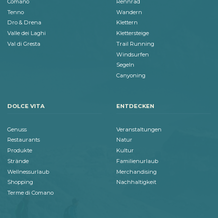
Comano
Rennrad
Tenno
Wandern
Dro & Drena
Klettern
Valle dei Laghi
Klettersteige
Val di Gresta
Trail Running
Windsurfen
Segeln
Canyoning
DOLCE VITA
ENTDECKEN
Genuss
Veranstaltungen
Restaurants
Natur
Produkte
Kultur
Strände
Familienurlaub
Wellnessurlaub
Merchandising
Shopping
Nachhaltigkeit
Terme di Comano