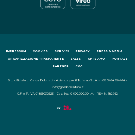
IMPRESSUM
COOKIES
SCRIVICI
PRIVACY
PRESS & MEDIA
ORGANIZZAZIONE TRASPARENTE
SALES
CHI SIAMO
PORTALE
PARTNER
CGC
Sito ufficiale di Garda Dolomiti – Azienda per il Turismo S.p.A. - +39 0464 554444 -
info@gardatrentino.it
C.F. e P. IVA 01855030225 - Cap. Soc. € 600.000,00 I.V. - REA N. 182762