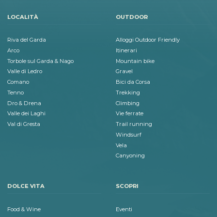
LOCALITÀ
OUTDOOR
Riva del Garda
Alloggi Outdoor Friendly
Arco
Itinerari
Torbole sul Garda & Nago
Mountain bike
Valle di Ledro
Gravel
Comano
Bici da Corsa
Tenno
Trekking
Dro & Drena
Climbing
Valle dei Laghi
Vie ferrate
Val di Gresta
Trail running
Windsurf
Vela
Canyoning
DOLCE VITA
SCOPRI
Food & Wine
Eventi