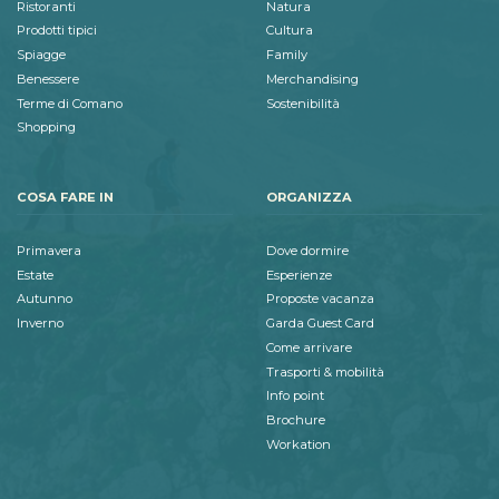
Ristoranti
Natura
Prodotti tipici
Cultura
Spiagge
Family
Benessere
Merchandising
Terme di Comano
Sostenibilità
Shopping
COSA FARE IN
ORGANIZZA
Primavera
Dove dormire
Estate
Esperienze
Autunno
Proposte vacanza
Inverno
Garda Guest Card
Come arrivare
Trasporti & mobilità
Info point
Brochure
Workation