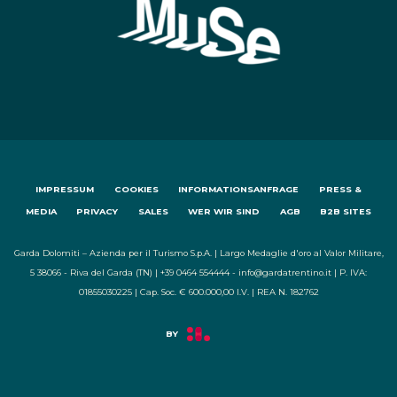
IMPRESSUM
COOKIES
INFORMATIONSANFRAGE
PRESS &
MEDIA
PRIVACY
SALES
WER WIR SIND
AGB
B2B SITES
Garda Dolomiti – Azienda per il Turismo S.p.A. | Largo Medaglie d'oro al Valor Militare,
5 38066 - Riva del Garda (TN) | +39 0464 554444 - info@gardatrentino.it | P. IVA:
01855030225 | Cap. Soc. € 600.000,00 I.V. | REA N. 182762