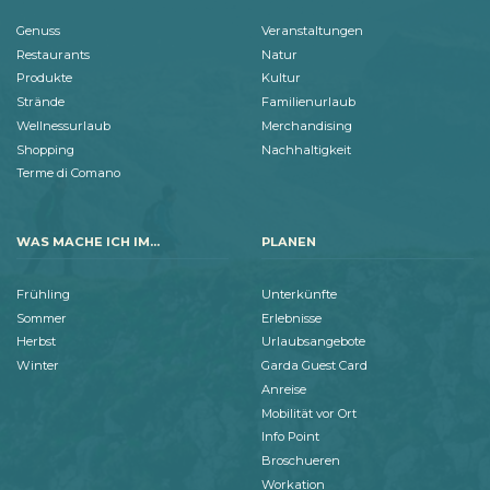
Genuss
Veranstaltungen
Restaurants
Natur
Produkte
Kultur
Strände
Familienurlaub
Wellnessurlaub
Merchandising
Shopping
Nachhaltigkeit
Terme di Comano
WAS MACHE ICH IM...
PLANEN
Frühling
Unterkünfte
Sommer
Erlebnisse
Herbst
Urlaubsangebote
Winter
Garda Guest Card
Anreise
Mobilität vor Ort
Info Point
Broschueren
Workation