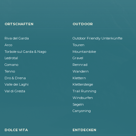
ORTSCHAFTEN
OUTDOOR
Riva del Garda
Outdoor Friendly Unterkünfte
Arco
Touren
Torbole sul Garda & Nago
Mountainbike
Ledrotal
Gravel
Comano
Rennrad
Tenno
Wandern
Dro & Drena
Klettern
Valle dei Laghi
Klettersteige
Val di Gresta
Trail Running
Windsurfen
Segeln
Canyoning
DOLCE VITA
ENTDECKEN