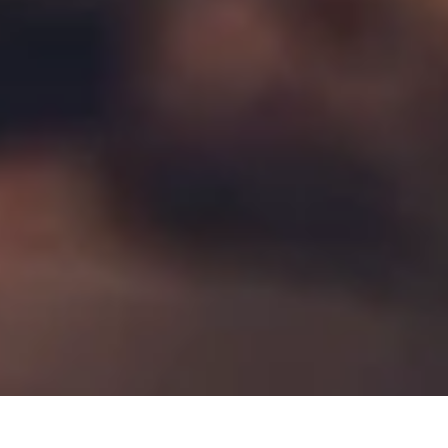
DS_BREADCRUMB.HOME
DOLCE VITA
FOOD AND WINE
PRODOTTI TIPICI
NOCE DEL