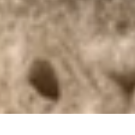
DS_BREADCRUMB.HOME
DOLCE VITA
FOOD AND WINE
PRODOTTI TIPICI
PRODOTTI
ARTIGIANALI