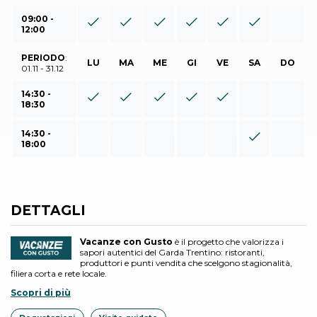
09:00 -
12:00
PERIODO
:
LU
MA
ME
GI
VE
SA
DO
01.11 - 31.12
14:30 -
18:30
14:30 -
18:00
DETTAGLI
Vacanze con Gusto
è il progetto che valorizza i
sapori autentici del Garda Trentino: ristoranti,
produttori e punti vendita che scelgono stagionalità,
filiera corta e rete locale.
Scopri di più