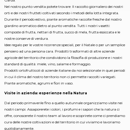
Garda.
Nel nostro punto vendita potete trovare: Il raccolto giornaliero dei nostri
orti e dei nostri frutteti coltivati secondo i metodi della lotta integrata.
Durante il periodo estivo, piante aromatiche raccolte fresche dal nostro
giardino aromatico dietro al punto vendita. Tutti i nostri vasetti:
composte di frutta, nettari di frutta, succo di mela, frutta essiccata e le
nostre conserve di verdura.
Idee regalo per le vostre ricorrenze speciali, per il Natale o per un semplice
pensiero ad una persona cara. Prodotti trasformati di altre aziende
agricole del territorio che condividono la filosofia di produzione e i nostri
standard di qualità: miele, vino, salame e formaggio.
Prodotti ortofrutticoli di aziende italiane da noi selezionate in quei periodi
in cui il clima del nostro territorio non ci permette raccolti variegati.
Piante aromatiche, agrumi e fiori in vaso.
Visite in azienda: esperienze nella Natura
Dal periodo primaverile fino a quello autunnale organizziamo visite nei
nostri campi. Assaporerete i colori, i profumi e i sapori che la natura ci
offre, conoscerete il nostro team al lavoro e scoprirete come ci prendiamo
cura delle nostre coltivazioni e del territorio in cui viviamo e lavoriamo
quotidianamente.