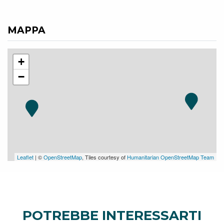
MAPPA
+
−
Leaflet
| ©
OpenStreetMap
, Tiles courtesy of
Humanitarian OpenStreetMap Team
POTREBBE INTERESSARTI