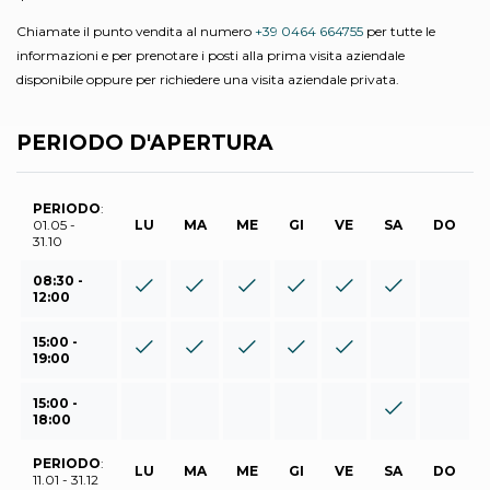
Chiamate il punto vendita al numero
+39 0464 664755
per tutte le
informazioni e per prenotare i posti alla prima visita aziendale
disponibile oppure per richiedere una visita aziendale privata.
PERIODO D'APERTURA
PERIODO
:
01.05 -
LU
MA
ME
GI
VE
SA
DO
31.10
08:30 -
12:00
15:00 -
19:00
15:00 -
18:00
PERIODO
:
LU
MA
ME
GI
VE
SA
DO
11.01 - 31.12