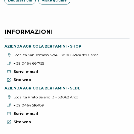
Degustazioni
Visite guidate
INFORMAZIONI
AZIENDA AGRICOLA BERTAMINI - SHOP
Località:
Località San Tomaso 32/A - 38066 Riva del Garda
Telefono:
+ 39 0464 664755
Scrivi e-mail
Sito web:
Sito web
AZIENDA AGRICOLA BERTAMINI - SEDE
Località:
Località Prato Saiano 13 - 38062 Arco
Telefono:
+ 39 0464 516489
Scrivi e-mail
Sito web:
Sito web