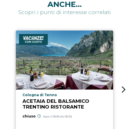
ANCHE...
Scopri i punti di interesse correlati
Località punto di interesse
Cologna di Tenno
ACETAIA DEL BALSAMICO
TRENTINO RISTORANTE
chiuso
(Apre il 08.08 alle 08:30)