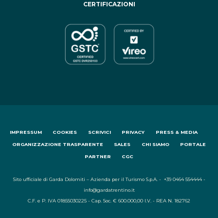
CERTIFICAZIONI
IMPRESSUM
COOKIES
SCRIVICI
PRIVACY
PRESS & MEDIA
ORGANIZZAZIONE TRASPARENTE
SALES
CHI SIAMO
PORTALE
PARTNER
CGC
Sito ufficiale di Garda Dolomiti – Azienda per il Turismo S.p.A. - +39 0464 554444 -
info@gardatrentino.it
C.F. e P. IVA 01855030225 - Cap. Soc. € 600.000,00 I.V. - REA N. 182762