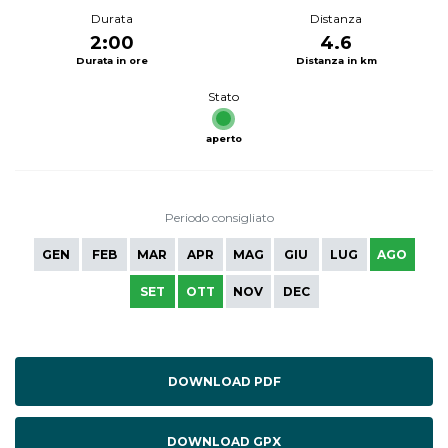
Durata
Distanza
2:00
4.6
Durata in ore
Distanza in km
Stato
aperto
Periodo consigliato
GEN
FEB
MAR
APR
MAG
GIU
LUG
AGO
SET
OTT
NOV
DEC
DOWNLOAD PDF
DOWNLOAD GPX