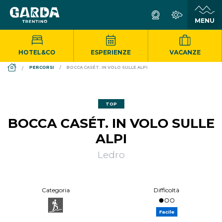
HOTEL&CO
ESPERIENZE
VACANZE
DS_BREADCRUMB.HOME
PERCORSI
BOCCA CASÉT. IN VOLO SULLE ALPI
TOP
BOCCA CASÉT. IN VOLO SULLE
ALPI
Ledro
Categoria
Difficoltà
Facile