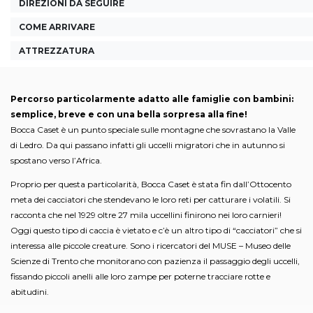
DIREZIONI DA SEGUIRE
COME ARRIVARE
ATTREZZATURA
Percorso particolarmente adatto alle famiglie con bambini:
semplice, breve e con una bella sorpresa alla fine!
Bocca Caset è un punto speciale sulle montagne che sovrastano la Valle
di Ledro. Da qui passano infatti gli uccelli migratori che in autunno si
spostano verso l’Africa.
Proprio per questa particolarità, Bocca Caset è stata fin dall’Ottocento
meta dei cacciatori che stendevano le loro reti per catturare i volatili. Si
racconta che nel 1929 oltre 27 mila uccellini finirono nei loro carnieri!
Oggi questo tipo di caccia è vietato e c’è un altro tipo di “cacciatori” che si
interessa alle piccole creature. Sono i ricercatori del MUSE – Museo delle
Scienze di Trento che monitorano con pazienza il passaggio degli uccelli,
fissando piccoli anelli alle loro zampe per poterne tracciare rotte e
abitudini.