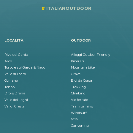
ITALIANOUTDOOR
LOCALITÀ
OUTDOOR
Riva del Garda
Alloggi Outdoor Friendly
Arco
Itinerari
Torbole sul Garda & Nago
Mountain bike
Valle di Ledro
Gravel
Comano
Bici da Corsa
Tenno
Trekking
Dro & Drena
Climbing
Valle dei Laghi
Vie ferrate
Val di Gresta
Trail running
Windsurf
Vela
Canyoning