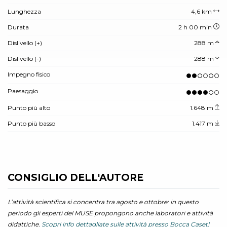
Lunghezza
4,6 km
Durata
2 h 00 min
Dislivello (+)
288 m
Dislivello (-)
288 m
Impegno fisico
Paesaggio
Punto più alto
1.648 m
Punto più basso
1.417 m
CONSIGLIO DELL'AUTORE
L’attività scientifica si concentra tra agosto e ottobre: in questo
periodo gli esperti del MUSE propongono anche laboratori e attività
didattiche.
Scopri info dettagliate sulle attività presso Bocca Caset!