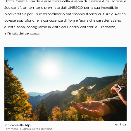
Bocca Caset è una delle aree cuore della Riserva di Biosfera Alpi Ledrensi e
Judicaria”: un territorio premiato dall’UNESCO per la sua incredibile
biodiversità e per il suo straordinario patrimonio storico-culturale. Per chi
volesse approfondire la conoscenza di flora e fauna che caratterizzano
questa zona, consigliamo la visita del Centro Visitatori di Tremalzo,
all'inizio del percorso.
aria.slide_
aria.s
In volo sulle Alpi
01
03
In
Tommaso Prugnola, Garda Trentino
To