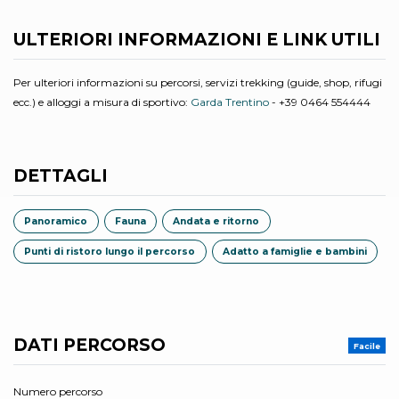
ULTERIORI INFORMAZIONI E LINK UTILI
Per ulteriori informazioni su percorsi, servizi trekking (guide, shop, rifugi
ecc.) e alloggi a misura di sportivo:
Garda Trentino
- +39 0464 554444
DETTAGLI
Panoramico
Fauna
Andata e ritorno
Punti di ristoro lungo il percorso
Adatto a famiglie e bambini
DATI PERCORSO
Facile
Numero percorso