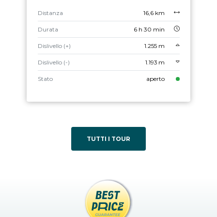
Distanza
16,6 km
Durata
6 h 30 min
Dislivello (+)
1.255 m
Dislivello (-)
1.193 m
Stato
aperto
TUTTI I TOUR