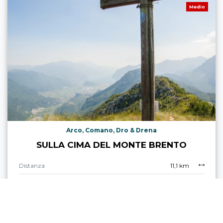
Medio
Arco, Comano, Dro & Drena
SULLA CIMA DEL MONTE BRENTO
Distanza
11,1 km
Durata
4 h 31 min
Dislivello (+)
470 m
Dislivello (-)
467 m