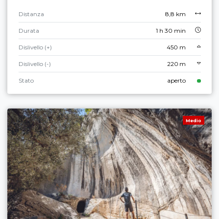
Distanza
8,8 km
Durata
1 h 30 min
Dislivello (+)
450 m
Dislivello (-)
220 m
Stato
aperto
Medio