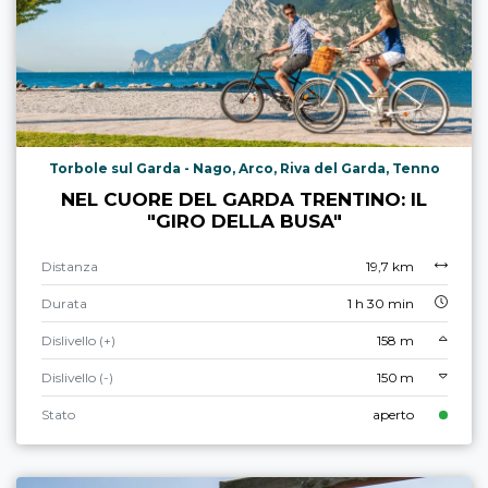
Torbole sul Garda - Nago, Arco, Riva del Garda, Tenno
NEL CUORE DEL GARDA TRENTINO: IL
"GIRO DELLA BUSA"
Distanza
19,7 km
Durata
1 h 30 min
Dislivello (+)
158 m
Dislivello (-)
150 m
Stato
aperto