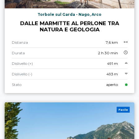
Torbole sul Garda - Nago, Arco
DALLE MARMITTE AL PERLONE TRA
NATURA E GEOLOGIA
Distanza
7,6 km
Durata
2 h 30 min
Dislivello (+)
491 m
Dislivello (-)
493 m
Stato
aperto
Facile