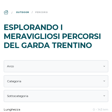
DS_BREADCRUMB.HOME
OUTDOOR
PERCORSI
ESPLORANDO I
MERAVIGLIOSI PERCORSI
DEL GARDA TRENTINO
Arco
Categoria
Sottocategoria
Lunghezza
0
-
143
km