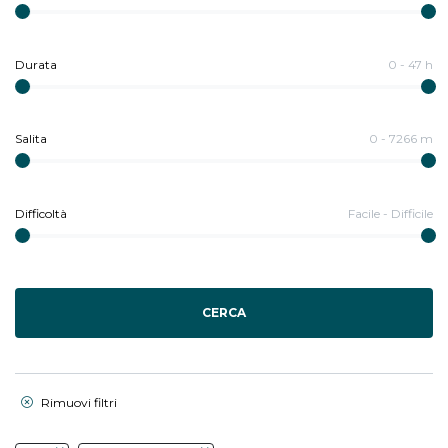
Durata
0
-
47
h
Salita
0
-
7266
m
Difficoltà
Facile
-
Difficile
CERCA
Rimuovi filtri