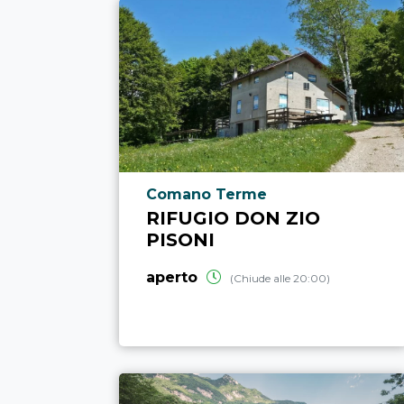
Località punto di interesse
Comano Terme
RIFUGIO DON ZIO
PISONI
aperto
(Chiude alle 20:00)