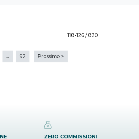
118-126 / 820
...
92
Prossimo
>
INE
ZERO COMMISSIONI