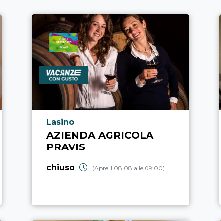
Località punto di interesse
Lasino
AZIENDA AGRICOLA
PRAVIS
chiuso
(Apre il 08.08 alle 09:00)