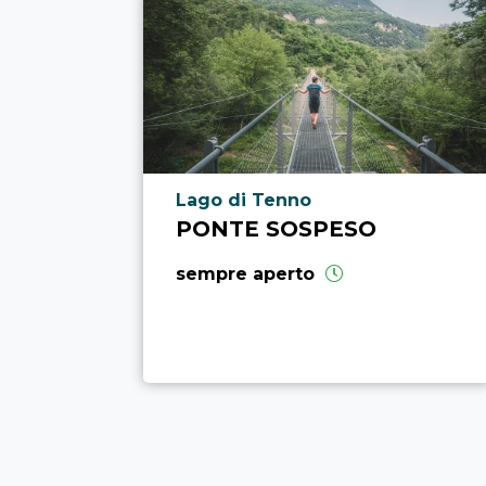
Località punto di interesse
Lago di Tenno
PONTE SOSPESO
sempre aperto