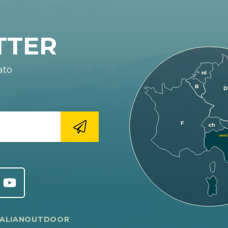
TTER
ato
TALIANOUTDOOR