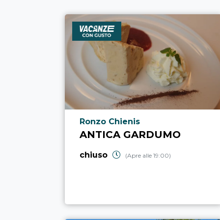
Località punto di interesse
Ronzo Chienis
ANTICA GARDUMO
chiuso
(Apre alle 19:00)