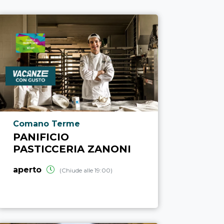
Località punto di interesse
Comano Terme
PANIFICIO
PASTICCERIA ZANONI
aperto
(Chiude alle 19:00)