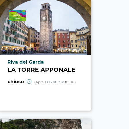
Località punto di interesse
Riva del Garda
LA TORRE APPONALE
chiuso
(Apre il 08.08 alle 10:00)