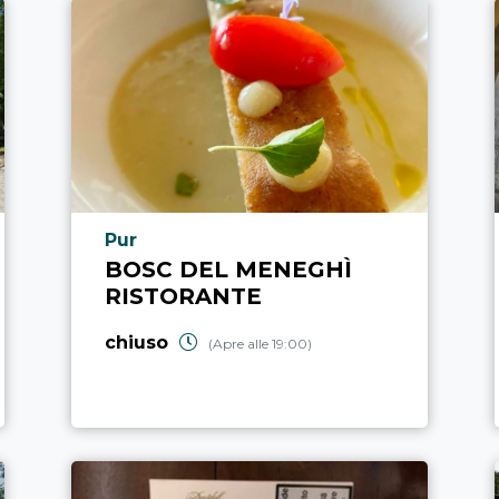
Località punto di interesse
Pur
BOSC DEL MENEGHÌ
RISTORANTE
chiuso
(Apre alle 19:00)