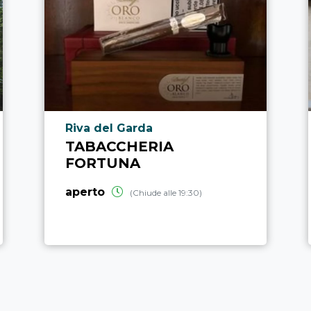
Località punto di interesse
Riva del Garda
TABACCHERIA
FORTUNA
aperto
(Chiude alle 19:30)