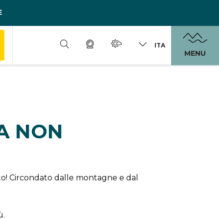
E
ITA
MENU
DA NON
erto! Circondato dalle montagne e dal
ù.