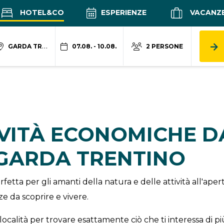
HOTEL&CO
ESPERIENZE
VACANZ
GARDA TRENTINO
07.08. - 10.08.
2 PERSONE
IVITÀ ECONOMICHE 
 GARDA TRENTINO
fetta per gli amanti della natura e delle attività all'ap
e da scoprire e vivere.
località per trovare esattamente ciò che ti interessa di pi