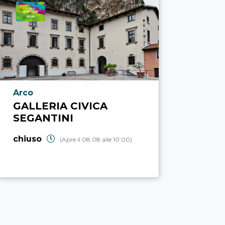
Località punto di interesse
Arco
GALLERIA CIVICA
SEGANTINI
chiuso
(Apre il 08.08 alle 10:00)