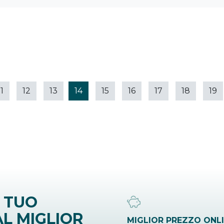
11
12
13
14
15
16
17
18
19
 TUO
L MIGLIOR
MIGLIOR PREZZO ONL