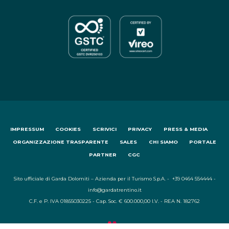
IMPRESSUM
COOKIES
SCRIVICI
PRIVACY
PRESS & MEDIA
ORGANIZZAZIONE TRASPARENTE
SALES
CHI SIAMO
PORTALE
PARTNER
CGC
Sito ufficiale di Garda Dolomiti – Azienda per il Turismo S.p.A. - +39 0464 554444 -
info@gardatrentino.it
C.F. e P. IVA 01855030225 - Cap. Soc. € 600.000,00 I.V. - REA N. 182762