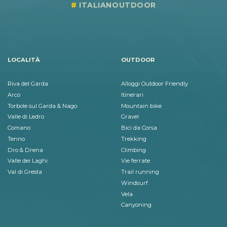
ITALIANOUTDOOR
LOCALITÀ
OUTDOOR
Riva del Garda
Alloggi Outdoor Friendly
Arco
Itinerari
Torbole sul Garda & Nago
Mountain bike
Valle di Ledro
Gravel
Comano
Bici da Corsa
Tenno
Trekking
Dro & Drena
Climbing
Valle dei Laghi
Vie ferrate
Val di Gresta
Trail running
Windsurf
Vela
Canyoning