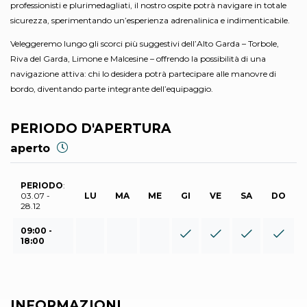
professionisti e plurimedagliati, il nostro ospite potrà navigare in totale
sicurezza, sperimentando un’esperienza adrenalinica e indimenticabile.
Veleggeremo lungo gli scorci più suggestivi dell’Alto Garda – Torbole,
Riva del Garda, Limone e Malcesine – offrendo la possibilità di una
navigazione attiva: chi lo desidera potrà partecipare alle manovre di
bordo, diventando parte integrante dell’equipaggio.
PERIODO D'APERTURA
aperto
PERIODO
:
03.07 -
LU
MA
ME
GI
VE
SA
DO
28.12
09:00 -
18:00
INFORMAZIONI