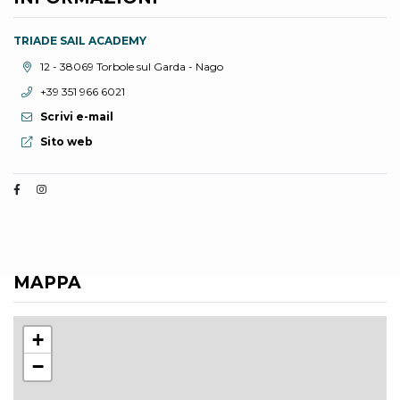
TRIADE SAIL ACADEMY
Località:
12 - 38069 Torbole sul Garda - Nago
Telefono:
+39 351 966 6021
Scrivi e-mail
Sito web:
Sito web
MAPPA
+
−