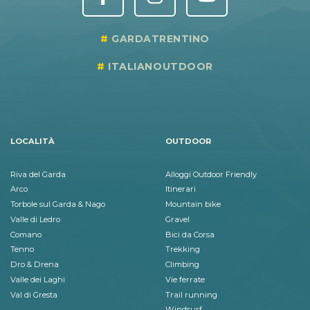
GARDATRENTINO
ITALIANOUTDOOR
LOCALITÀ
OUTDOOR
Riva del Garda
Alloggi Outdoor Friendly
Arco
Itinerari
Torbole sul Garda & Nago
Mountain bike
Valle di Ledro
Gravel
Comano
Bici da Corsa
Tenno
Trekking
Dro & Drena
Climbing
Valle dei Laghi
Vie ferrate
Val di Gresta
Trail running
Windsurf