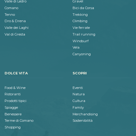
Valle di Ledro
Gravel
Comano
Bici da Corsa
Tenno
Trekking
Dro & Drena
Climbing
Valle dei Laghi
Vie ferrate
Val di Gresta
Trail running
Windsurf
Vela
Canyoning
DOLCE VITA
SCOPRI
Food & Wine
Eventi
Ristoranti
Natura
Prodotti tipici
Cultura
Spiagge
Family
Benessere
Merchandising
Terme di Comano
Sostenibilità
Shopping