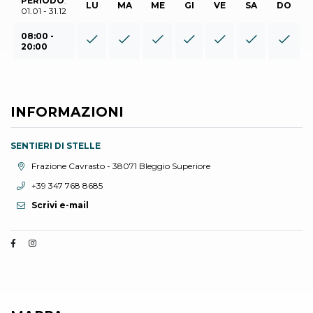
PERIODO
:
LU
MA
ME
GI
VE
SA
DO
01.01 - 31.12
08:00 -
20:00
INFORMAZIONI
SENTIERI DI STELLE
Località:
Frazione Cavrasto - 38071 Bleggio Superiore
Telefono:
+39 347 768 8685
Scrivi e-mail