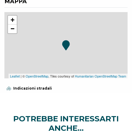
MAPPA
+
−
Leaflet
| ©
OpenStreetMap
, Tiles courtesy of
Humanitarian OpenStreetMap Team
Indicazioni stradali
POTREBBE INTERESSARTI
ANCHE...