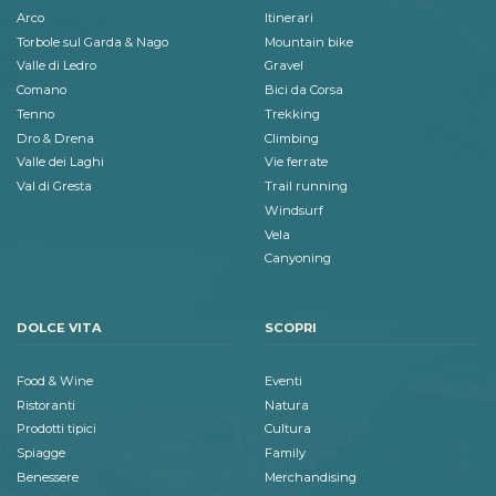
Arco
Itinerari
Torbole sul Garda & Nago
Mountain bike
Valle di Ledro
Gravel
Comano
Bici da Corsa
Tenno
Trekking
Dro & Drena
Climbing
Valle dei Laghi
Vie ferrate
Val di Gresta
Trail running
Windsurf
Vela
Canyoning
DOLCE VITA
SCOPRI
Food & Wine
Eventi
Ristoranti
Natura
Prodotti tipici
Cultura
Spiagge
Family
Benessere
Merchandising