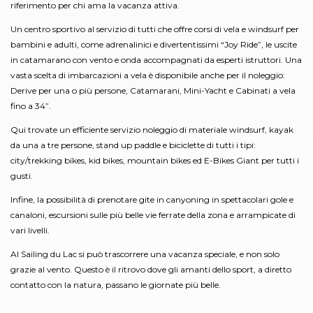
riferimento per chi ama la vacanza attiva.
Un centro sportivo al servizio di tutti che offre corsi di vela e windsurf per
bambini e adulti, come adrenalinici e divertentissimi “Joy Ride”, le uscite
in catamarano con vento e onda accompagnati da esperti istruttori. Una
vasta scelta di imbarcazioni a vela è disponibile anche per il noleggio:
Derive per una o più persone, Catamarani, Mini-Yacht e Cabinati a vela
fino a 34”.
Qui trovate un efficiente servizio noleggio di materiale windsurf, kayak
da una a tre persone, stand up paddle e biciclette di tutti i tipi:
city/trekking bikes, kid bikes, mountain bikes ed E-Bikes Giant per tutti i
gusti.
Infine, la possibilità di prenotare gite in canyoning in spettacolari gole e
canaloni, escursioni sulle più belle vie ferrate della zona e arrampicate di
vari livelli.
Al Sailing du Lac si può trascorrere una vacanza speciale, e non solo
grazie al vento. Questo è il ritrovo dove gli amanti dello sport, a diretto
contatto con la natura, passano le giornate più belle.