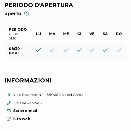
PERIODO D'APERTURA
aperto
PERIODO
:
01.05 -
LU
MA
ME
GI
VE
SA
DO
31.10
08:30 -
18:30
INFORMAZIONI
Località:
Viale Rovereto, 44 - 38066 Riva del Garda
Telefono:
+39 0464 552453
Scrivi e-mail
Sito web:
Sito web