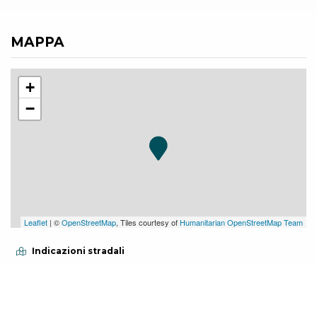
MAPPA
+
−
Leaflet
| ©
OpenStreetMap
, Tiles courtesy of
Humanitarian OpenStreetMap Team
Indicazioni stradali