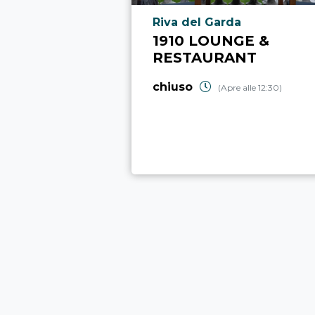
Località punto di interesse
Riva del Garda
1910 LOUNGE &
RESTAURANT
chiuso
(Apre alle 12:30)