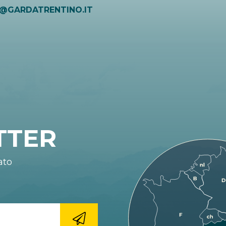
O@GARDATRENTINO.IT
TTER
ato