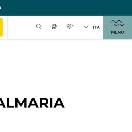
E
ITA
MENU
VALMARIA