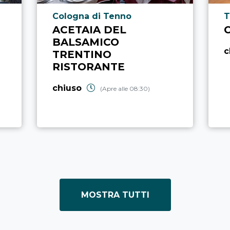
Località punto di interesse
L
Cologna di Tenno
T
ACETAIA DEL
BALSAMICO
c
TRENTINO
RISTORANTE
chiuso
(Apre alle 08:30)
MOSTRA TUTTI