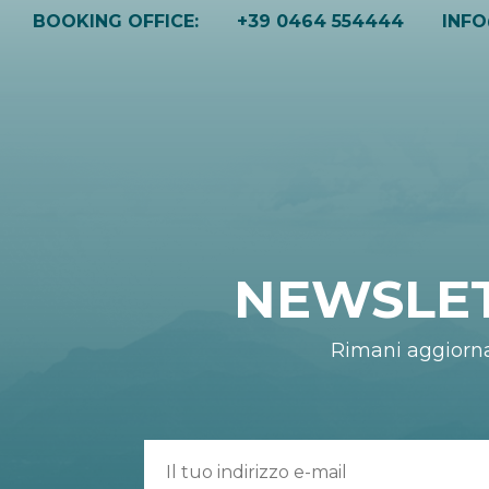
BOOKING OFFICE:
+39 0464 554444
INF
NEWSLE
Rimani aggiorn