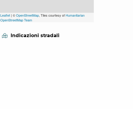
Leaflet
| ©
OpenStreetMap
, Tiles courtesy of
Humanitarian
OpenStreetMap Team
Indicazioni stradali