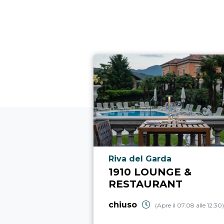
Località punto di interesse
Riva del Garda
1910 LOUNGE &
RESTAURANT
chiuso
(Apre il 07.08 alle 12:30)