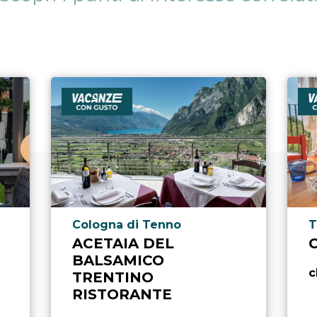
Località punto di interesse
L
Cologna di Tenno
T
ACETAIA DEL
BALSAMICO
c
TRENTINO
RISTORANTE