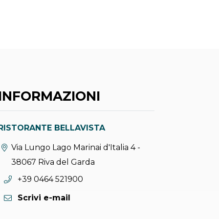
INFORMAZIONI
RISTORANTE BELLAVISTA
Località:
Via Lungo Lago Marinai d'Italia 4 -
38067 Riva del Garda
Telefono:
+39 0464 521900
Scrivi e-mail