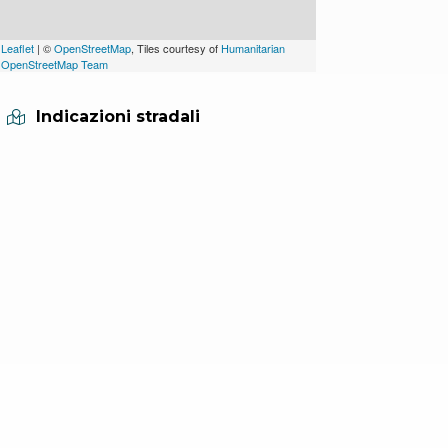
Leaflet
| ©
OpenStreetMap
, Tiles courtesy of
Humanitarian
OpenStreetMap Team
Indicazioni stradali