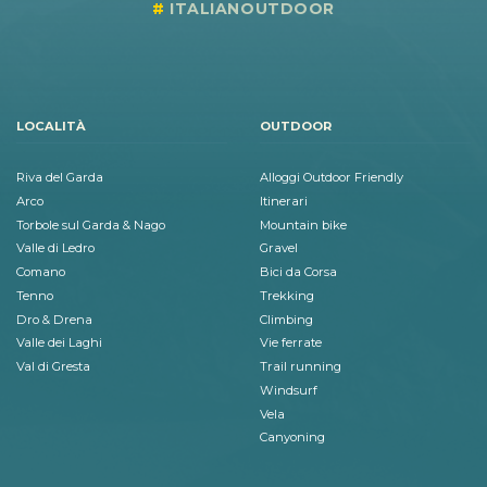
ITALIANOUTDOOR
LOCALITÀ
OUTDOOR
Riva del Garda
Alloggi Outdoor Friendly
Arco
Itinerari
Torbole sul Garda & Nago
Mountain bike
Valle di Ledro
Gravel
Comano
Bici da Corsa
Tenno
Trekking
Dro & Drena
Climbing
Valle dei Laghi
Vie ferrate
Val di Gresta
Trail running
Windsurf
Vela
Canyoning