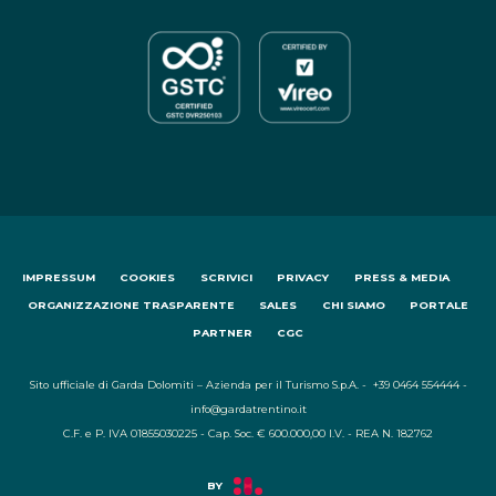
IMPRESSUM
COOKIES
SCRIVICI
PRIVACY
PRESS & MEDIA
ORGANIZZAZIONE TRASPARENTE
SALES
CHI SIAMO
PORTALE
PARTNER
CGC
Sito ufficiale di Garda Dolomiti – Azienda per il Turismo S.p.A. - +39 0464 554444 -
info@gardatrentino.it
C.F. e P. IVA 01855030225 - Cap. Soc. € 600.000,00 I.V. - REA N. 182762