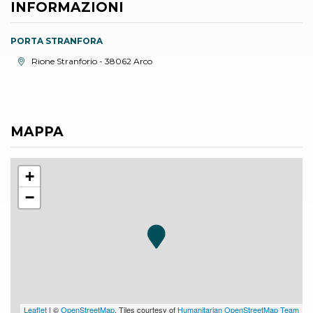
INFORMAZIONI
PORTA STRANFORA
Località:
Rione Stranforio - 38062 Arco
MAPPA
+
−
Leaflet
| ©
OpenStreetMap
, Tiles courtesy of
Humanitarian OpenStreetMap Team