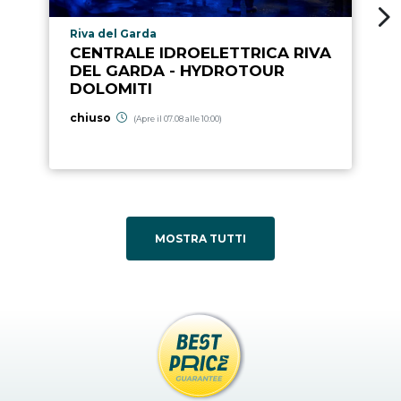
Località punto di interesse
Riva del Garda
CENTRALE IDROELETTRICA RIVA
DEL GARDA - HYDROTOUR
DOLOMITI
chiuso
(Apre il 07.08 alle 10:00)
MOSTRA TUTTI