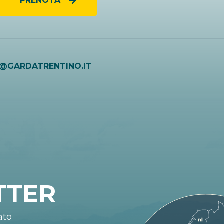
PRENOTA
O@GARDATRENTINO.IT
TTER
ato