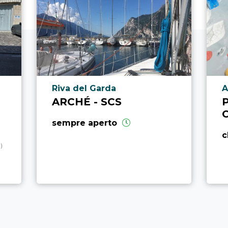
Località punto di interesse
L
l
Riva del Garda
A
ARCHÉ - SCS
sempre aperto
c
)