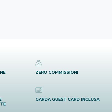
INE
ZERO COMMISSIONI
E
GARDA GUEST CARD INCLUSA
ITE