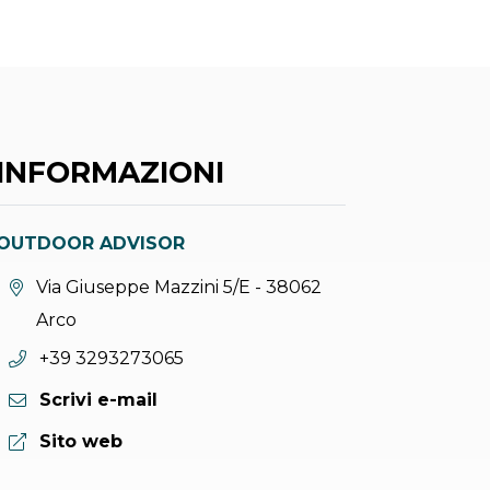
INFORMAZIONI
OUTDOOR ADVISOR
Località:
Via Giuseppe Mazzini 5/E - 38062
Arco
Telefono:
+39 3293273065
Scrivi e-mail
Sito web:
Sito web