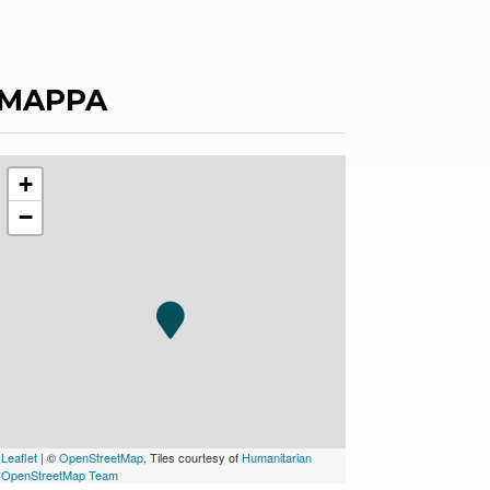
MAPPA
+
−
Leaflet
| ©
OpenStreetMap
, Tiles courtesy of
Humanitarian
OpenStreetMap Team