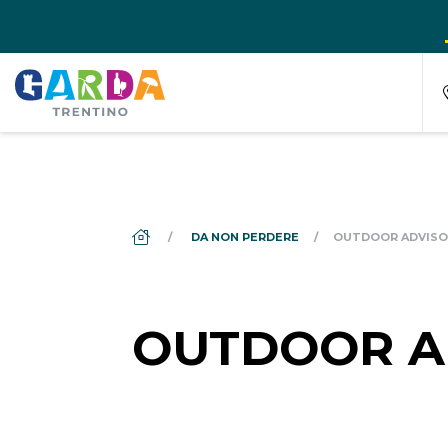
DS_BREADCRUMB.HOME
DA NON PERDERE
OUTDOOR ADVISO
OUTDOOR A