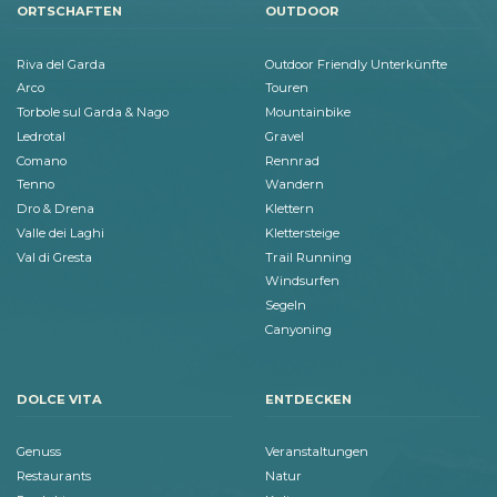
ORTSCHAFTEN
OUTDOOR
Riva del Garda
Outdoor Friendly Unterkünfte
Arco
Touren
Torbole sul Garda & Nago
Mountainbike
Ledrotal
Gravel
Comano
Rennrad
Tenno
Wandern
Dro & Drena
Klettern
Valle dei Laghi
Klettersteige
Val di Gresta
Trail Running
Windsurfen
Segeln
Canyoning
DOLCE VITA
ENTDECKEN
Genuss
Veranstaltungen
Restaurants
Natur