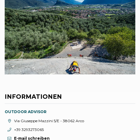
INFORMATIONEN
OUTDOOR ADVISOR
aria.location:
Via Giuseppe Mazzini 5/E - 38062 Arco
aria.phone:
+39 3293273065
E-mail schreiben