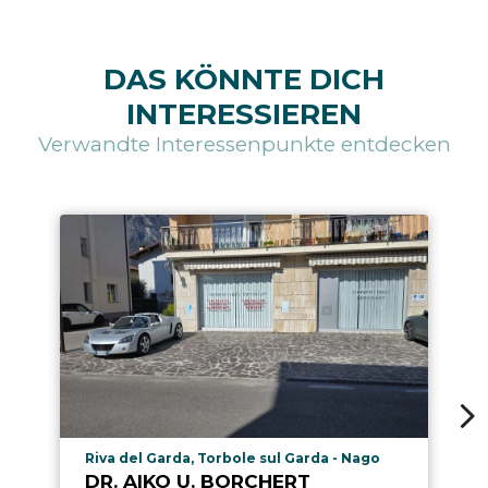
DAS KÖNNTE DICH
INTERESSIEREN
Verwandte Interessenpunkte entdecken
aria.poi_location_prefix
Riva del Garda, Torbole sul Garda - Nago
DR. AIKO U. BORCHERT