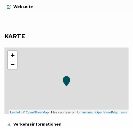
aria.website:
Webseite
KARTE
+
−
Leaflet
| ©
OpenStreetMap
, Tiles courtesy of
Humanitarian OpenStreetMap Team
Verkehrsinformationen