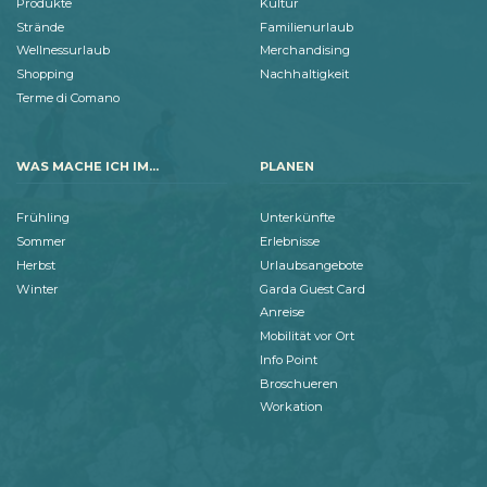
Produkte
Kultur
Strände
Familienurlaub
Wellnessurlaub
Merchandising
Shopping
Nachhaltigkeit
Terme di Comano
WAS MACHE ICH IM...
PLANEN
Frühling
Unterkünfte
Sommer
Erlebnisse
Herbst
Urlaubsangebote
Winter
Garda Guest Card
Anreise
Mobilität vor Ort
Info Point
Broschueren
Workation