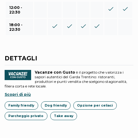
12:00 -
22:30
18:00 -
22:30
DETTAGLI
Vacanze con Gusto
è il progetto che valorizza i
sapori autentici del Garda Trentino: ristoranti,
produttori e punti vendita che scelgono stagionalità,
filiera corta e rete locale.
Scopri di più
Family friendly
Dog friendly
Opzione per celiaci
Parcheggio privato
Take away