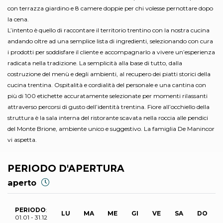
con terrazza giardino e 8 camere doppie per chi volesse pernottare dopo
la cena.
L’intento è quello di raccontare il territorio trentino con la nostra cucina
andando oltre ad una semplice lista di ingredienti, selezionando con cura
i prodotti per soddisfare il cliente e accompagnarlo a vivere un’esperienza
radicata nella tradizione. La semplicità alla base di tutto, dalla
costruzione del menù e degli ambienti, al recupero dei piatti storici della
cucina trentina. Ospitalità e cordialità del personale e una cantina con
più di 100 etichette accuratamente selezionate per momenti rilassanti
attraverso percorsi di gusto dell’identità trentina. Fiore all’occhiello della
struttura è la sala interna del ristorante scavata nella roccia alle pendici
del Monte Brione, ambiente unico e suggestivo. La famiglia De Manincor
vi aspetta.
PERIODO D'APERTURA
aperto
PERIODO
:
LU
MA
ME
GI
VE
SA
DO
01.01 - 31.12