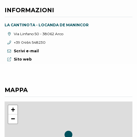
INFORMAZIONI
LA CANTINOTA - LOCANDA DE MANINCOR
Località:
Via Linfano 50 - 38062 Arco
Telefono:
+39 0464 548230
Scrivi e-mail
Sito web:
Sito web
MAPPA
+
−