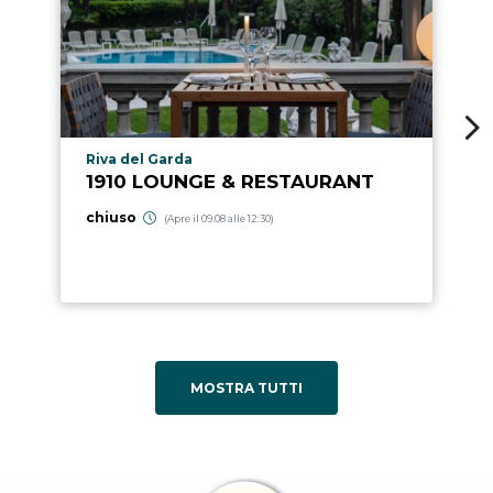
Località punto di interesse
Riva del Garda
1910 LOUNGE & RESTAURANT
chiuso
(Apre il 09.08 alle 12:30)
MOSTRA TUTTI