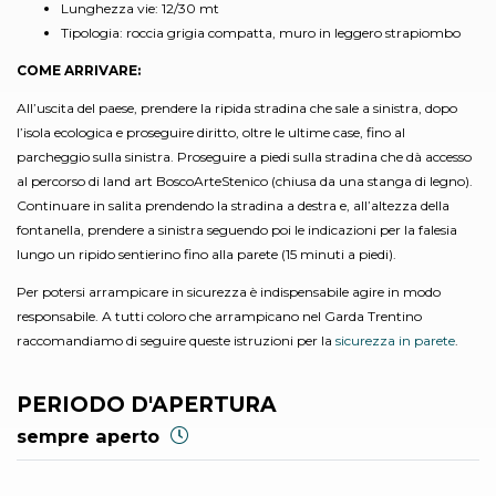
Lunghezza vie: 12/30 mt
Tipologia: roccia grigia compatta, muro in leggero strapiombo
COME ARRIVARE:
All’uscita del paese, prendere la ripida stradina che sale a sinistra, dopo
l’isola ecologica e proseguire diritto, oltre le ultime case, fino al
parcheggio sulla sinistra. Proseguire a piedi sulla stradina che dà accesso
al percorso di land art BoscoArteStenico (chiusa da una stanga di legno).
Continuare in salita prendendo la stradina a destra e, all’altezza della
fontanella, prendere a sinistra seguendo poi le indicazioni per la falesia
lungo un ripido sentierino fino alla parete (15 minuti a piedi).
Per potersi arrampicare in sicurezza è indispensabile agire in modo
responsabile. A tutti coloro che arrampicano nel Garda Trentino
raccomandiamo di seguire queste istruzioni per la
sicurezza in parete
.
PERIODO D'APERTURA
sempre aperto