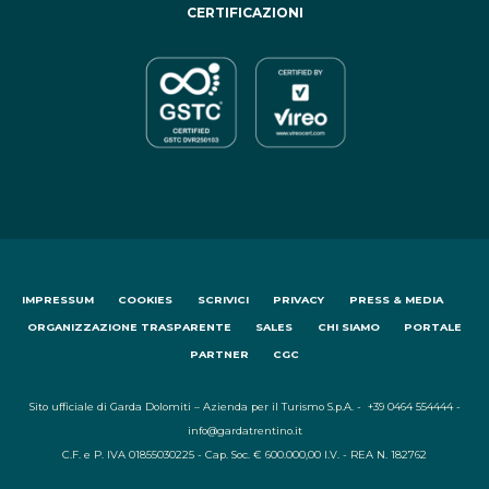
CERTIFICAZIONI
IMPRESSUM
COOKIES
SCRIVICI
PRIVACY
PRESS & MEDIA
ORGANIZZAZIONE TRASPARENTE
SALES
CHI SIAMO
PORTALE
PARTNER
CGC
Sito ufficiale di Garda Dolomiti – Azienda per il Turismo S.p.A. - +39 0464 554444 -
info@gardatrentino.it
C.F. e P. IVA 01855030225 - Cap. Soc. € 600.000,00 I.V. - REA N. 182762