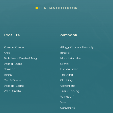
ITALIANOUTDOOR
LOCALITÀ
OUTDOOR
Riva del Garda
Alloggi Outdoor Friendly
Arco
Itinerari
Torbole sul Garda & Nago
Mountain bike
Valle di Ledro
Gravel
Comano
Bici da Corsa
Tenno
Trekking
Dro & Drena
Climbing
Valle dei Laghi
Vie ferrate
Val di Gresta
Trail running
Windsurf
Vela
Canyoning