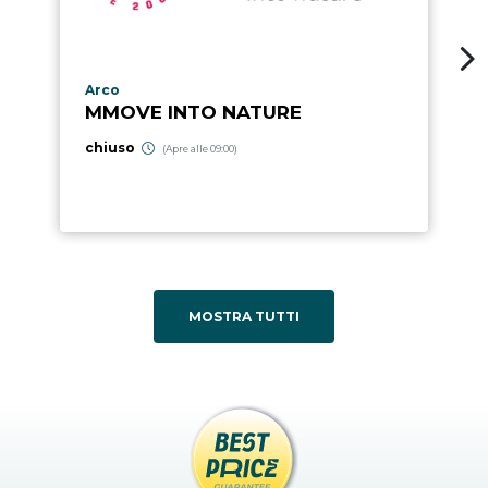
Località punto di interesse
Arco
MMOVE INTO NATURE
chiuso
(Apre alle 09:00)
MOSTRA TUTTI