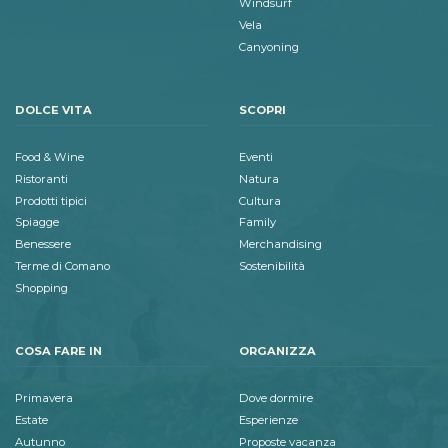
Windsurf
Vela
Canyoning
DOLCE VITA
SCOPRI
Food & Wine
Eventi
Ristoranti
Natura
Prodotti tipici
Cultura
Spiagge
Family
Benessere
Merchandising
Terme di Comano
Sostenibilità
Shopping
COSA FARE IN
ORGANIZZA
Primavera
Dove dormire
Estate
Esperienze
Autunno
Proposte vacanza