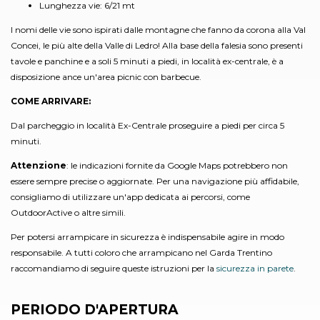
Lunghezza vie: 6/21 mt
I nomi delle vie sono ispirati dalle montagne che fanno da corona alla Val
Concei, le più alte della Valle di Ledro! Alla base della falesia sono presenti
tavole e panchine e a soli 5 minuti a piedi, in località ex-centrale, è a
disposizione ance un'area picnic con barbecue.
COME ARRIVARE:
Dal parcheggio in località Ex-Centrale proseguire a piedi per circa 5
minuti.
Attenzione
: le indicazioni fornite da Google Maps potrebbero non
essere sempre precise o aggiornate. Per una navigazione più affidabile,
consigliamo di utilizzare un'app dedicata ai percorsi, come
OutdoorActive o altre simili.
Per potersi arrampicare in sicurezza è indispensabile agire in modo
responsabile. A tutti coloro che arrampicano nel Garda Trentino
raccomandiamo di seguire queste istruzioni per la
sicurezza in parete
.
PERIODO D'APERTURA