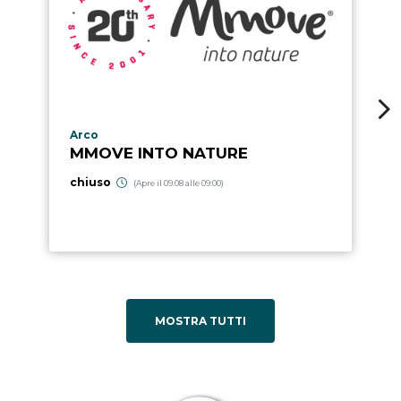
Località punto di interesse
Arco
MMOVE INTO NATURE
chiuso
(Apre il 09.08 alle 09:00)
MOSTRA TUTTI