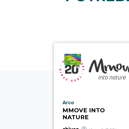
Località punto di interesse
Arco
MMOVE INTO
NATURE