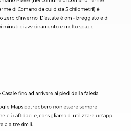
li. Comano Paese (nel comune di Comano Terme
rme di Comano da cui dista 5 chilometri!) è
to zero d’inverno. D’estate è om - breggiato e di
hi minuti di avvicinamento e molto spazio
sale fino ad arrivare ai piedi della falesia.
 Google Maps potrebbero non essere sempre
e più affidabile, consigliamo di utilizzare un'app
o altre simili.