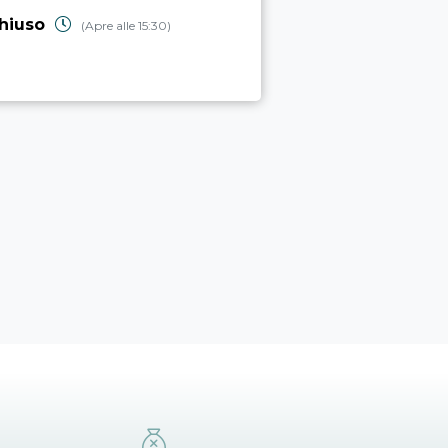
aperto
(Chiud
hiuso
(Apre alle 15:30)