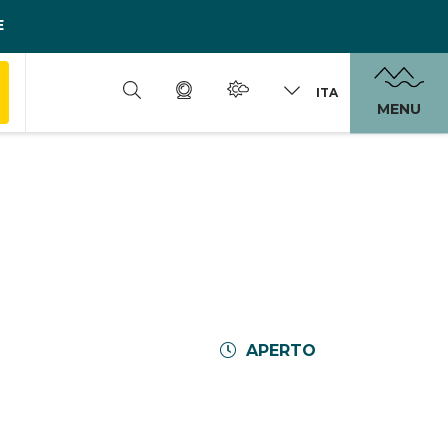
E
ITA
MENU
APERTO