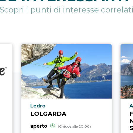
Scopri i punti di interesse correlat
Località punto di interesse
L
Ledro
A
LOLGARDA
F
aperto
(Chiude alle 20:00)