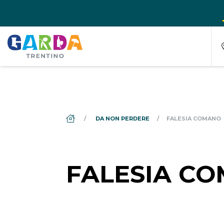
DS_BREADCRUMB.HOME
DA NON PERDERE
FALESIA COMANO
FALESIA C