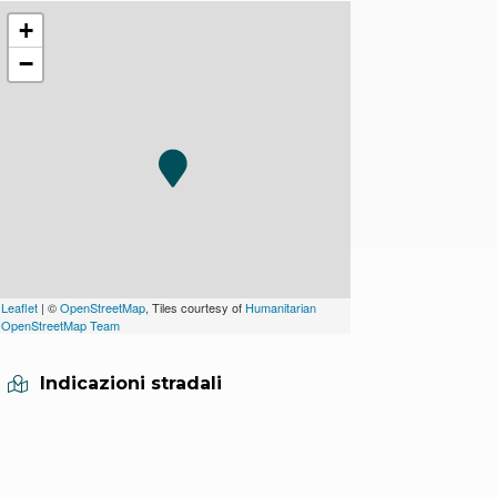
+
−
Leaflet
| ©
OpenStreetMap
, Tiles courtesy of
Humanitarian
OpenStreetMap Team
Indicazioni stradali