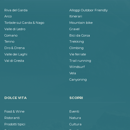
Riva del Garda
Alloggi Outdoor Friendly
Arco
Itinerari
Torbole sul Garda & Nago
Mountain bike
Valle di Ledro
Gravel
Comano
Bici da Corsa
Tenno
Trekking
Dro & Drena
Climbing
Valle dei Laghi
Vie ferrate
Val di Gresta
Trail running
Windsurf
Vela
Canyoning
DOLCE VITA
SCOPRI
Food & Wine
Eventi
Ristoranti
Natura
Prodotti tipici
Cultura