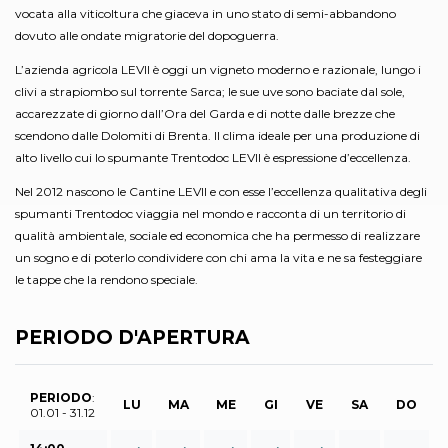
vocata alla viticoltura che giaceva in uno stato di semi-abbandono
dovuto alle ondate migratorie del dopoguerra.
L’azienda agricola LEVII è oggi un vigneto moderno e razionale, lungo i
clivi a strapiombo sul torrente Sarca; le sue uve sono baciate dal sole,
accarezzate di giorno dall’Ora del Garda e di notte dalle brezze che
scendono dalle Dolomiti di Brenta. Il clima ideale per una produzione di
alto livello cui lo spumante Trentodoc LEVII è espressione d’eccellenza.
Nel 2012 nascono le Cantine LEVII e con esse l’eccellenza qualitativa degli
spumanti Trentodoc viaggia nel mondo e racconta di un territorio di
qualità ambientale, sociale ed economica che ha permesso di realizzare
un sogno e di poterlo condividere con chi ama la vita e ne sa festeggiare
le tappe che la rendono speciale.
PERIODO D'APERTURA
PERIODO
:
LU
MA
ME
GI
VE
SA
DO
01.01 - 31.12