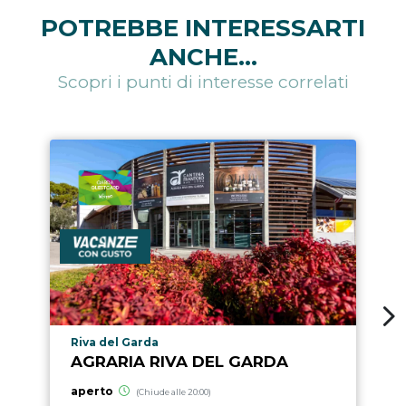
POTREBBE INTERESSARTI
ANCHE...
Scopri i punti di interesse correlati
Località punto di interesse
Riva del Garda
AGRARIA RIVA DEL GARDA
aperto
(Chiude alle 20:00)