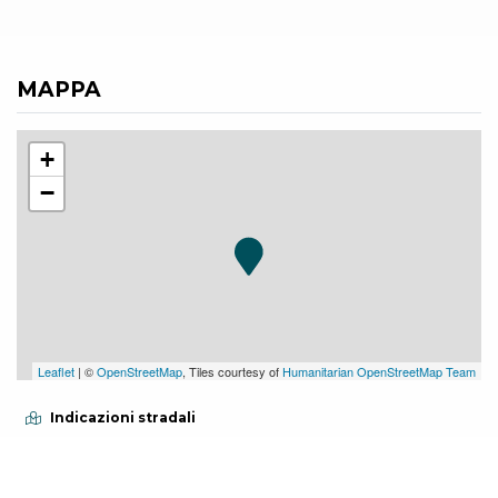
MAPPA
+
−
Leaflet
| ©
OpenStreetMap
, Tiles courtesy of
Humanitarian OpenStreetMap Team
Indicazioni stradali