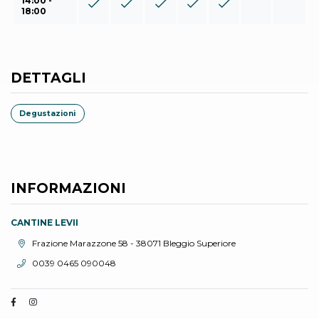
14:00 -
18:00
DETTAGLI
Degustazioni
INFORMAZIONI
CANTINE LEVII
Località:
Frazione Marazzone 58 - 38071 Bleggio Superiore
Telefono:
0039 0465 090048