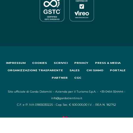
IMPRESSUM
COOKIES
SCRIVICI
PRIVACY
PRESS & MEDIA
ORGANIZZAZIONE TRASPARENTE
SALES
CHI SIAMO
PORTALE
PARTNER
CGC
Sito ufficiale di Garda Dolomiti – Azienda per il Turismo S.p.A. - +39 0464 554444 -
info@gardatrentino.it
C.F. e P. IVA 01855030225 - Cap. Soc. € 600.000,00 I.V. - REA N. 182762