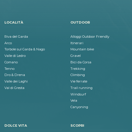
LOCALITÀ
OUTDOOR
Riva del Garda
Alloggi Outdoor Friendly
Arco
Itinerari
Torbole sul Garda & Nago
Mountain bike
Valle di Ledro
Gravel
Comano
Bici da Corsa
Tenno
Trekking
Dro & Drena
Climbing
Valle dei Laghi
Vie ferrate
Val di Gresta
Trail running
Windsurf
Vela
Canyoning
DOLCE VITA
SCOPRI