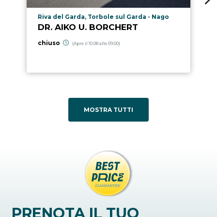
Località punto di interesse
Riva del Garda, Torbole sul Garda - Nago
DR. AIKO U. BORCHERT
chiuso
(Apre il 10.08 alle 09:00)
MOSTRA TUTTI
PRENOTA IL TUO