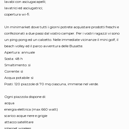
lavabi con asciugacapelli;
lavatrici ed asciugatrici;
copertura wi-fi.
Un minimarket dove tutti i giorni potrete acquistare prodotti freschi e
confezionati a due passi dal vostro camper. Per i vostri ragazzi vi sono
un ping pong ed un calcetto. Nelle immediate vicinanze il mini golf, il
beach volley ed il parco avventura delle Busatte.
Apertura: annuale
Sosta: 48 h
Smaltimento: sì
Corrente: sì
Acqua potabile: sì
Posti: 120 piazzole di 70 mq ciascuna, immerse nel verde.
Ogni piazzola dispone di:
acqua
energia elettrica (max 660 watt)
scarico acque nere e grigie
attacco satellitare
internet wireless