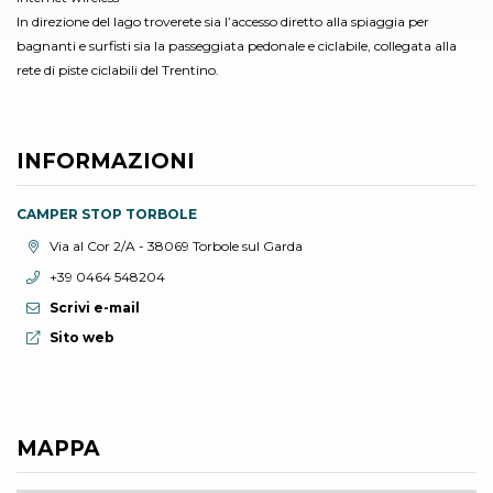
In direzione del lago troverete sia l’accesso diretto alla spiaggia per
bagnanti e surfisti sia la passeggiata pedonale e ciclabile, collegata alla
rete di piste ciclabili del Trentino.
INFORMAZIONI
CAMPER STOP TORBOLE
Località:
Via al Cor 2/A - 38069 Torbole sul Garda
Telefono:
+39 0464 548204
Scrivi e-mail
Sito web:
Sito web
MAPPA