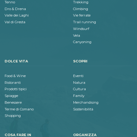
Tenno
Trekking
Dro & Drena
Climbing
Valle dei Laghi
Vie ferrate
Val di Gresta
Trail running
Windsurf
Vela
Canyoning
DOLCE VITA
SCOPRI
Food & Wine
Eventi
Ristoranti
Natura
Prodotti tipici
Cultura
Spiagge
Family
Benessere
Merchandising
Terme di Comano
Sostenibilità
Shopping
COSA FARE IN
ORGANIZZA