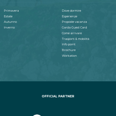
Primavera
Dove dormire
Estate
Esperienze
Autunno
Proposte vacanza
Inverno
Garda Guest Card
Come arrivare
Trasporti & mobilità
Info point
Brochure
Workation
OFFICIAL PARTNER