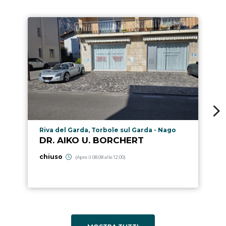
Località punto di interesse
Riva del Garda, Torbole sul Garda - Nago
DR. AIKO U. BORCHERT
chiuso
(Apre il 08.08 alle 12:00)