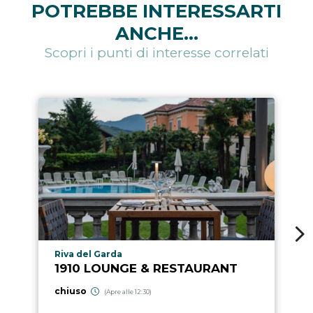
POTREBBE INTERESSARTI
ANCHE...
Scopri i punti di interesse correlati
Località punto di interesse
Riva del Garda
1910 LOUNGE & RESTAURANT
chiuso
(Apre alle 12:30)