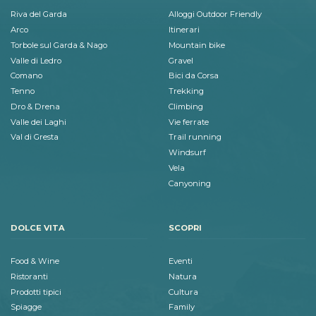
Riva del Garda
Alloggi Outdoor Friendly
Arco
Itinerari
Torbole sul Garda & Nago
Mountain bike
Valle di Ledro
Gravel
Comano
Bici da Corsa
Tenno
Trekking
Dro & Drena
Climbing
Valle dei Laghi
Vie ferrate
Val di Gresta
Trail running
Windsurf
Vela
Canyoning
DOLCE VITA
SCOPRI
Food & Wine
Eventi
Ristoranti
Natura
Prodotti tipici
Cultura
Spiagge
Family