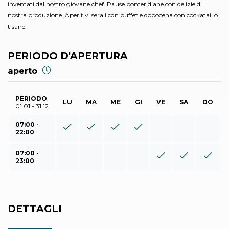
inventati dal nostro giovane chef. Pause pomeridiane con delizie di
nostra produzione. Aperitivi serali con buffet e dopocena con cockatail o
tisane.
PERIODO D'APERTURA
aperto
PERIODO
:
LU
MA
ME
GI
VE
SA
DO
01.01 - 31.12
07:00 -
22:00
07:00 -
23:00
DETTAGLI