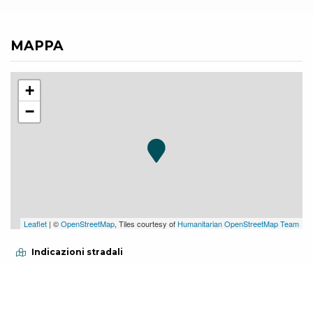
MAPPA
+
−
Leaflet
| ©
OpenStreetMap
, Tiles courtesy of
Humanitarian OpenStreetMap Team
Indicazioni stradali