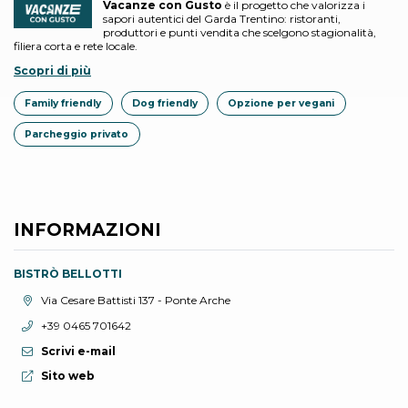
Vacanze con Gusto
è il progetto che valorizza i
sapori autentici del Garda Trentino: ristoranti,
produttori e punti vendita che scelgono stagionalità,
filiera corta e rete locale.
Scopri di più
Family friendly
Dog friendly
Opzione per vegani
Parcheggio privato
INFORMAZIONI
BISTRÒ BELLOTTI
Località:
Via Cesare Battisti 137 - Ponte Arche
Telefono:
+39 0465 701642
Scrivi e-mail
Sito web:
Sito web