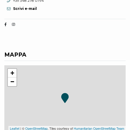
Telefono:
+39 348 278 0794
Scrivi e-mail
MAPPA
+
−
Leaflet
| ©
OpenStreetMap
, Tiles courtesy of
Humanitarian OpenStreetMap Team