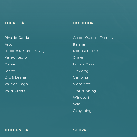
LOCALITÀ
OUTDOOR
Riva del Garda
Alloggi Outdoor Friendly
Arco
Itinerari
Torbole sul Garda & Nago
Mountain bike
Valle di Ledro
Gravel
Comano
Bici da Corsa
Tenno
Trekking
Dro & Drena
Climbing
Valle dei Laghi
Vie ferrate
Val di Gresta
Trail running
Windsurf
Vela
Canyoning
DOLCE VITA
SCOPRI