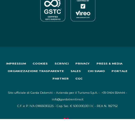
IMPRESSUM
COOKIES
SCRIVICI
PRIVACY
PRESS & MEDIA
ORGANIZZAZIONE TRASPARENTE
SALES
CHI SIAMO
PORTALE
PARTNER
CGC
Sito ufficiale di Garda Dolomiti – Azienda per il Turismo S.p.A. - +39 0464 554444 -
info@gardatrentino.it
C.F. e P. IVA 01855030225 - Cap. Soc. € 600.000,00 I.V. - REA N. 182762