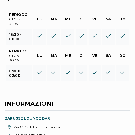
PERIODO
:
01.05 -
LU
MA
ME
GI
VE
SA
DO
31.05
15:00 -
00:00
PERIODO
:
01.06 -
LU
MA
ME
GI
VE
SA
DO
30.09
09:00 -
02:00
INFORMAZIONI
BARUSSE LOUNGE BAR
Località:
Via C. Collotta 1 - Bezzecca