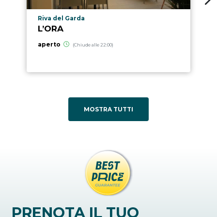
Località punto di interesse
Riva del Garda
L’ORA
aperto
(Chiude alle 22:00)
MOSTRA TUTTI
PRENOTA IL TUO