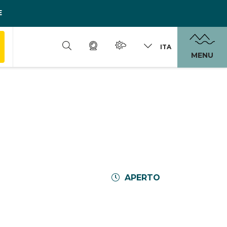
E
ITA
MENU
APERTO