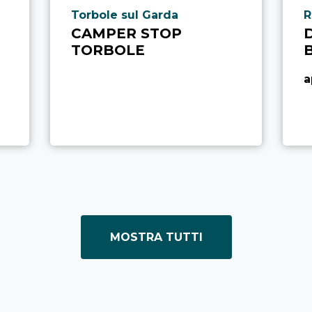
Località punto di interesse
L
l
Torbole sul Garda
R
CAMPER STOP
TORBOLE
a
MOSTRA TUTTI