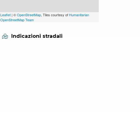
Leaflet
| ©
OpenStreetMap
, Tiles courtesy of
Humanitarian
OpenStreetMap Team
Indicazioni stradali