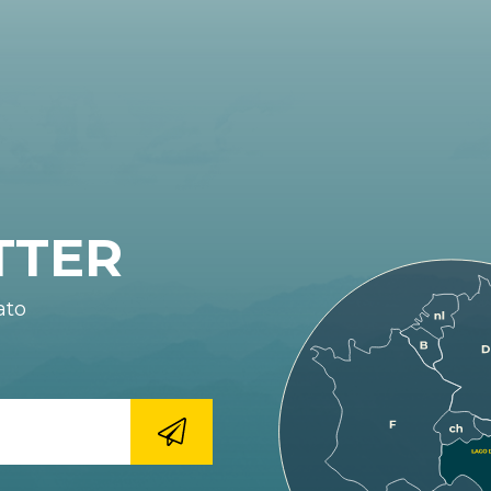
TTER
ato