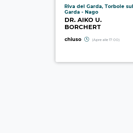
Località punto di interesse
Riva del Garda, Torbole su
Garda - Nago
DR. AIKO U.
BORCHERT
chiuso
(Apre alle 17:00)