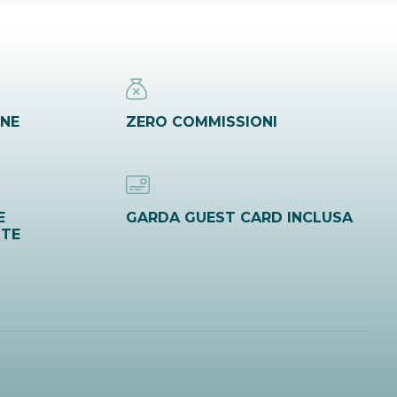
INE
ZERO COMMISSIONI
E
GARDA GUEST CARD INCLUSA
ITE