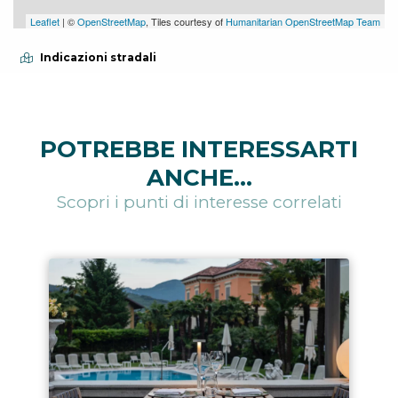
Leaflet
| ©
OpenStreetMap
, Tiles courtesy of
Humanitarian OpenStreetMap Team
Indicazioni stradali
POTREBBE INTERESSARTI
ANCHE...
Scopri i punti di interesse correlati