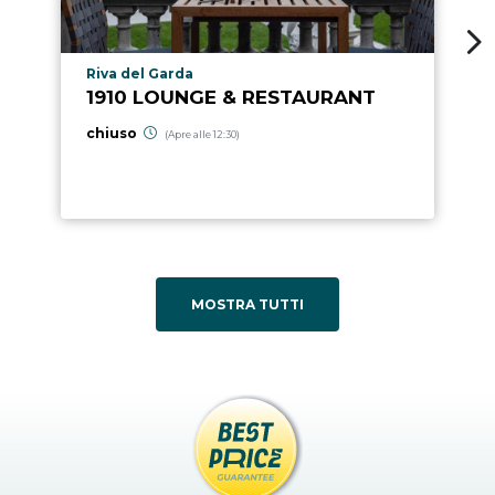
Località punto di interesse
Riva del Garda
1910 LOUNGE & RESTAURANT
chiuso
(Apre alle 12:30)
MOSTRA TUTTI