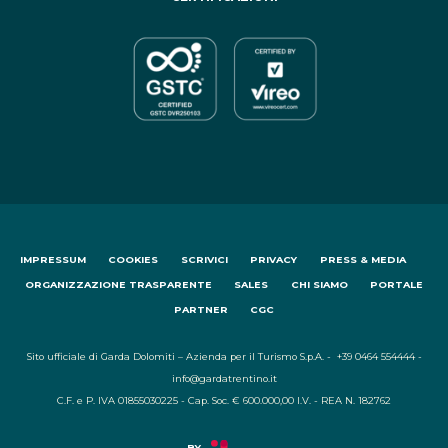
IMPRESSUM
COOKIES
SCRIVICI
PRIVACY
PRESS & MEDIA
ORGANIZZAZIONE TRASPARENTE
SALES
CHI SIAMO
PORTALE
PARTNER
CGC
Sito ufficiale di Garda Dolomiti – Azienda per il Turismo S.p.A. - +39 0464 554444 -
info@gardatrentino.it
C.F. e P. IVA 01855030225 - Cap. Soc. € 600.000,00 I.V. - REA N. 182762