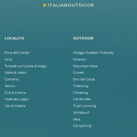
ITALIANOUTDOOR
LOCALITÀ
OUTDOOR
Riva del Garda
Alloggi Outdoor Friendly
Arco
Itinerari
Torbole sul Garda & Nago
Mountain bike
Valle di Ledro
Gravel
Comano
Bici da Corsa
Tenno
Trekking
Dro & Drena
Climbing
Valle dei Laghi
Vie ferrate
Val di Gresta
Trail running
Windsurf
Vela
Canyoning