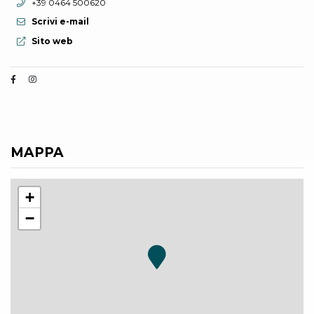
Telefono:
+39 0464 500620
Scrivi e-mail
Sito web:
Sito web
MAPPA
+
−