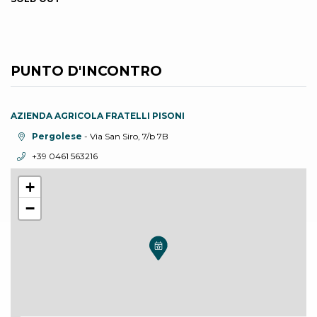
PUNTO D'INCONTRO
AZIENDA AGRICOLA FRATELLI PISONI
Località:
Pergolese
- Via San Siro, 7/b 7B
Telefono:
+39 0461 563216
+
−