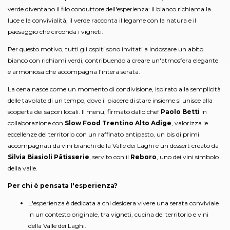
verde diventano il filo conduttore dell'esperienza: il bianco richiama la
luce e la convivialità, il verde racconta il legame con la natura e il
paesaggio che circonda i vigneti.
Per questo motivo, tutti gli ospiti sono invitati a indossare un abito
bianco con richiami verdi, contribuendo a creare un'atmosfera elegante
e armoniosa che accompagna l'intera serata.
La cena nasce come un momento di condivisione, ispirato alla semplicità
delle tavolate di un tempo, dove il piacere di stare insieme si unisce alla
scoperta dei sapori locali. Il menu, firmato dallo chef
Paolo Betti
in
collaborazione con
Slow Food Trentino Alto Adige
, valorizza le
eccellenze del territorio con un raffinato antipasto, un bis di primi
accompagnati da vini bianchi della Valle dei Laghi e un dessert creato da
Silvia Biasioli Pâtisserie
, servito con il
Reboro
, uno dei vini simbolo
della valle.
Per chi è pensata l'esperienza?
L'esperienza è dedicata a chi desidera vivere una serata conviviale
in un contesto originale, tra vigneti, cucina del territorio e vini
della Valle dei Laghi.