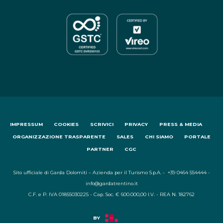
IMPRESSUM
COOKIES
SCRIVICI
PRIVACY
PRESS & MEDIA
ORGANIZZAZIONE TRASPARENTE
SALES
CHI SIAMO
PORTALE
PARTNER
CGC
Sito ufficiale di Garda Dolomiti – Azienda per il Turismo S.p.A. - +39 0464 554444 -
info@gardatrentino.it
C.F. e P. IVA 01855030225 - Cap. Soc. € 600.000,00 I.V. - REA N. 182762