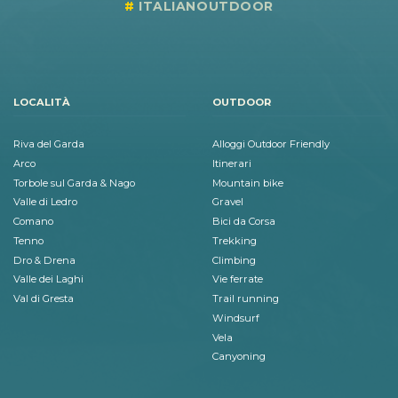
ITALIANOUTDOOR
LOCALITÀ
OUTDOOR
Riva del Garda
Alloggi Outdoor Friendly
Arco
Itinerari
Torbole sul Garda & Nago
Mountain bike
Valle di Ledro
Gravel
Comano
Bici da Corsa
Tenno
Trekking
Dro & Drena
Climbing
Valle dei Laghi
Vie ferrate
Val di Gresta
Trail running
Windsurf
Vela
Canyoning