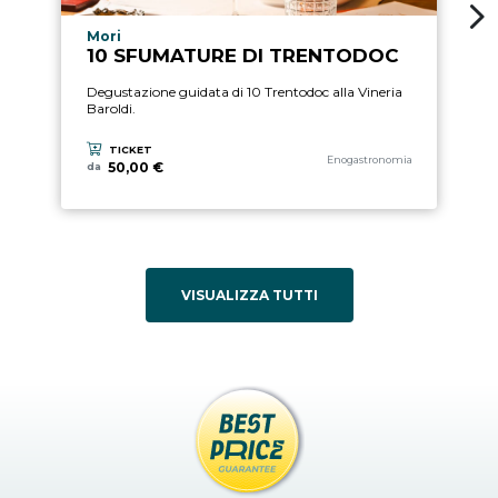
Località esperienza
Mori
10 SFUMATURE DI TRENTODOC
Degustazione guidata di 10 Trentodoc alla Vineria
Baroldi.
TICKET
Categoria esperienza
Enogastronomia
50,00 €
da
VISUALIZZA TUTTI