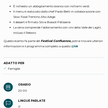
È richiesto un abbigliamento bianco con richiami verdi.
Il menu è realizzato dallo chef Paolo Betti in collaborazione con
Slow Food Trentino Alto Adige.
Il dessert è firmato Silvia Biasioli Pâtisserie.
La cena comprende l'abbinamento con vini della Valle dei Laghi,
incluso il Reboro.
Questo evento fa parte del
Festival Confluenze,
potrai trovare ulteriori
informazioni e il programma completo a questo
Link
ADATTO PER
Esperienza adatta per
Famiglie
ORARIO
20:00
LINGUE PARLATE
IT