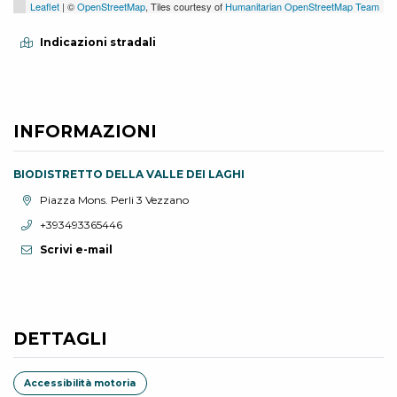
Leaflet
| ©
OpenStreetMap
, Tiles courtesy of
Humanitarian OpenStreetMap Team
Indicazioni stradali
INFORMAZIONI
BIODISTRETTO DELLA VALLE DEI LAGHI
Località:
Piazza Mons. Perli 3 Vezzano
Telefono:
+393493365446
Scrivi e-mail
DETTAGLI
Accessibilità motoria