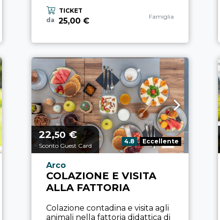
TICKET
Categoria esperienza
Famiglia
25,00 €
da
22,
€
Prezzo a partire da
50
Valutazione:
4.8
Eccellente
Sconto Guest Card
Località esperienza
Arco
COLAZIONE E VISITA
ALLA FATTORIA
Colazione contadina e visita agli
animali nella fattoria didattica di