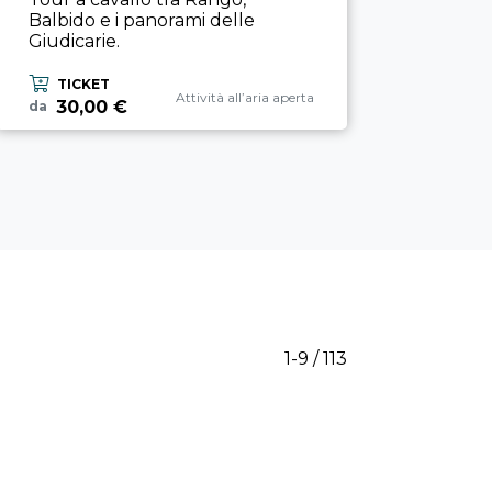
Balbido e i panorami delle
Giudicarie.
TICKET
Categoria esperienza
Attività all’aria aperta
30,00 €
da
1-9 / 113