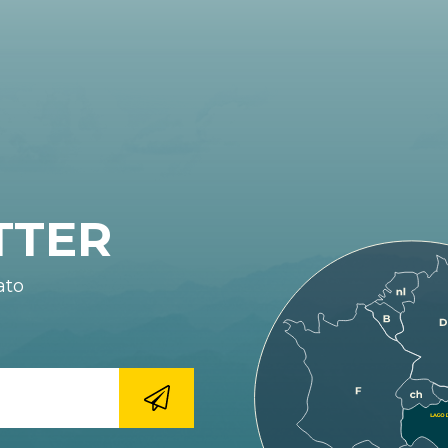
TTER
ato