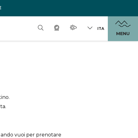
E
ITA
MENU
tino.
ta.
uando vuoi per prenotare