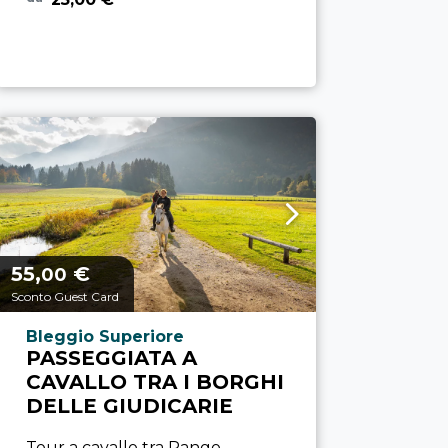
55,
€
Prezzo a partire da
00
Sconto Guest Card
Località esperienza
Bleggio Superiore
PASSEGGIATA A
CAVALLO TRA I BORGHI
DELLE GIUDICARIE
Tour a cavallo tra Rango,