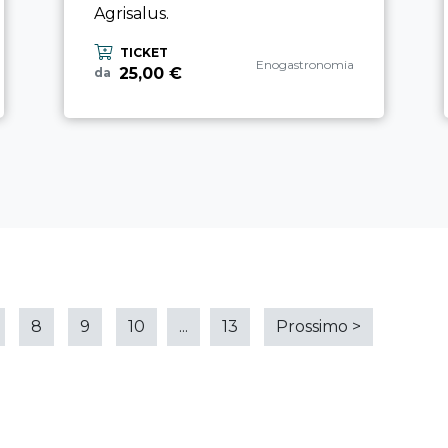
Agrisalus.
TICKET
Categoria esperienza
Enogastronomia
25,00 €
da
8
9
10
...
13
Prossimo
>