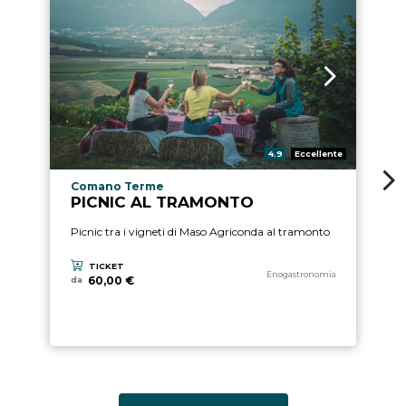
Valutazione:
4.9
Eccellente
Località esperienza
Comano Terme
PICNIC AL TRAMONTO
Picnic tra i vigneti di Maso Agriconda al tramonto
TICKET
Categoria esperienza
Enogastronomia
60,00 €
da