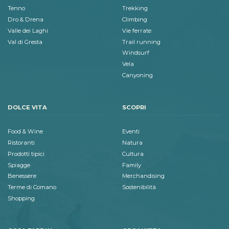
Tenno
Trekking
Dro & Drena
Climbing
Valle dei Laghi
Vie ferrate
Val di Gresta
Trail running
Windsurf
Vela
Canyoning
DOLCE VITA
SCOPRI
Food & Wine
Eventi
Ristoranti
Natura
Prodotti tipici
Cultura
Spiagge
Family
Benessere
Merchandising
Terme di Comano
Sostenibilità
Shopping