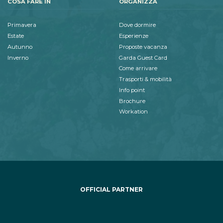
COSA FARE IN
ORGANIZZA
Primavera
Dove dormire
Estate
Esperienze
Autunno
Proposte vacanza
Inverno
Garda Guest Card
Come arrivare
Trasporti & mobilità
Info point
Brochure
Workation
OFFICIAL PARTNER