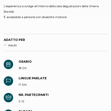
L’esperienza si svolge all’interno della sala degustazioni della Vineria
Baroldi.
È accessibile a persone con disabilità motorie.
ADATTO PER
Esperienza adatta per
Adulti
ORARIO
18:00
LINGUE PARLATE
IT-EN
NR. PARTECIPANTI
2-12