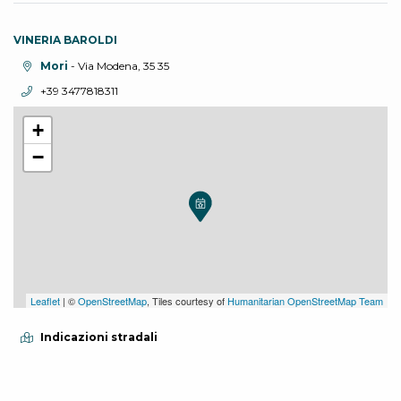
VINERIA BAROLDI
Località:
Mori
- Via Modena, 35 35
Telefono:
+39 3477818311
+
−
Leaflet
| ©
OpenStreetMap
, Tiles courtesy of
Humanitarian OpenStreetMap Team
Indicazioni stradali