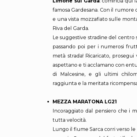
Limone sul Garda
: comincia qui 
famosa Gardesana. Con il rumore del
e una vista mozzafiato sulle monta
Riva del Garda.
Le suggestive stradine del centro 
passando poi per i numerosi frutt
metà strada! Ricaricato, prosegui v
aspettano e ti acclamano con entus
di Malcesine, e gli ultimi chilom
raggiunta e la meritata ricompensa 
MEZZA MARATONA LG21
Incoraggiato dal pensiero che i ma
tutta velocità.
Lungo il fiume Sarca corri verso le r