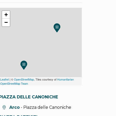
+
−
Leaflet
| ©
OpenStreetMap
, Tiles courtesy of
Humanitarian
OpenStreetMap Team
PIAZZA DELLE CANONICHE
Località:
Arco
- Piazza delle Canoniche