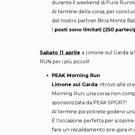
durante il weekend di Pure Runn
Al termine della corsa, per conclud
del nostro partner Birra Monte Bal
I
posti sono limitati (250 parteci
Sabato 11 aprile
a Limone
sul Garda si
RUN per i più piccoli!
PEAK Morning Run
Limone sul Garda
: ritrovo alle o
Morning Run: una corsa non competi
sponsorizzata da PEAK SPORT!
Al termine poi potrete godervi una t
È l’occasione perfetta per scoprire
fare un riscaldamento pre-gara in 