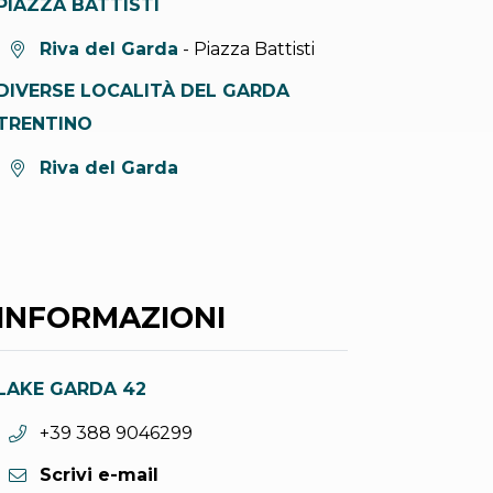
PIAZZA BATTISTI
Località:
Riva del Garda
- Piazza Battisti
DIVERSE LOCALITÀ DEL GARDA
TRENTINO
Località:
Riva del Garda
INFORMAZIONI
LAKE GARDA 42
Telefono:
+39 388 9046299
Scrivi e-mail