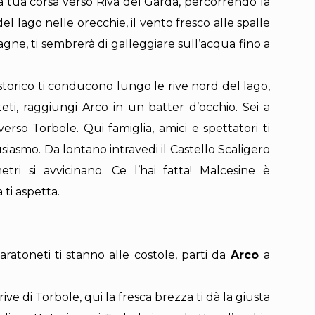
la tua corsa verso Riva del Garda, percorrendo la
 lago nelle orecchie, il vento fresco alle spalle
gne, ti sembrerà di galleggiare sull’acqua fino a
storico ti conducono lungo le rive nord del lago,
eti, raggiungi Arco in un batter d’occhio. Sei a
erso Torbole. Qui famiglia, amici e spettatori ti
iasmo. Da lontano intravedi il Castello Scaligero
etri si avvicinano. Ce l’hai fatta! Malcesine è
ti aspetta.
ratoneti ti stanno alle costole, parti da
Arco
a
ive di Torbole, qui la fresca brezza ti dà la giusta