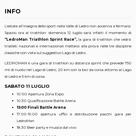
INFO
L’estate all’insegna dello sport nella Valle di Ledro non accenna a fermarsi.
Spazio ora al triathlon: domenica 12 luglio sarà infatti il momento di
“LedroMan Triathlon Sprint Race”,
la gara di triathlon che vedrà
triatleti nazionali e internazionali mettersi alla prova nelle tre discipline
classiche con vista sul suggestivo Lago di Ledro.
LEDROMAN è una gara di triathlon su distanza sprint che prevede 750
mt di nuoto nel Lago di Ledro, 20 km con la bici da corsa attorno al Lago
di Ledro e 5 km di corsa.
SABATO 11 LUGLIO
10:00 Apertura Zona Expo
10:30 Qualificazione Battle Arena
15:00 Finali Battle Arena
17:00-19:00 apertura uffici e distribuzione pacchi gara per
LedroMan
18:30 Beer party e musica dal vivo