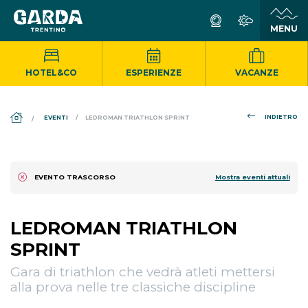
HOTEL&CO
ESPERIENZE
VACANZE
DS_BREADCRUMB.HOME
INDIETRO
EVENTI
LEDROMAN TRIATHLON SPRINT
Mostra eventi attuali
EVENTO TRASCORSO
LEDROMAN TRIATHLON
SPRINT
Gara di triathlon che vedrà atleti mettersi
alla prova nelle tre classiche discipline