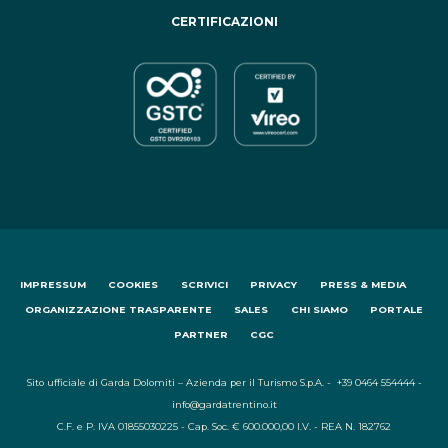
CERTIFICAZIONI
IMPRESSUM
COOKIES
SCRIVICI
PRIVACY
PRESS & MEDIA
ORGANIZZAZIONE TRASPARENTE
SALES
CHI SIAMO
PORTALE
PARTNER
CGC
Sito ufficiale di Garda Dolomiti – Azienda per il Turismo S.p.A. - +39 0464 554444 -
info@gardatrentino.it
C.F. e P. IVA 01855030225 - Cap. Soc. € 600.000,00 I.V. - REA N. 182762