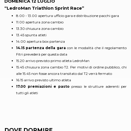
DOMENICA 12 LUGLIO
“LedroMan Triathlon Sprint Race”
8.00 - 13.00 apertura ufficio gara e distribuzione pacchi gara
11.00 apertura zona cambio
13.30 chiusura zona cambio
13.45 spunta atleti
14.00 apertura box partenza
14.15 partenza della gara
con le modalità che il regolamento
Fitri prevederà per questa data
15.20 arrivo previsto primo atleta LedroMan
15.45 chiusura zona cambio T2. Per motivi di ordine pubblico, chi
alle 15.45 non fosse ancora transitato dal T2 verrà fermato
16.15 arrivo previsto ultimo atleta
17.00 premiazioni e pasto
presso le strutture aderenti per
tutti gli atleti
DOVE DORMIRE