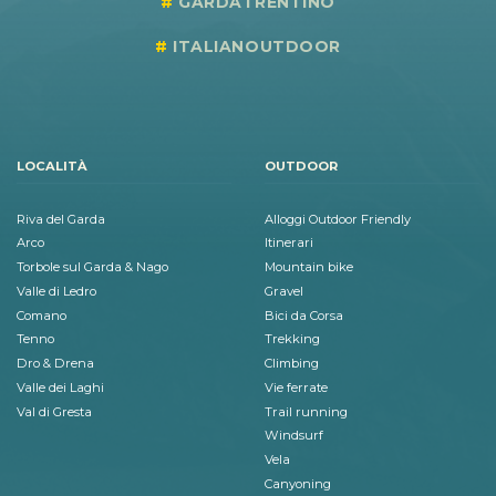
GARDATRENTINO
ITALIANOUTDOOR
LOCALITÀ
OUTDOOR
Riva del Garda
Alloggi Outdoor Friendly
Arco
Itinerari
Torbole sul Garda & Nago
Mountain bike
Valle di Ledro
Gravel
Comano
Bici da Corsa
Tenno
Trekking
Dro & Drena
Climbing
Valle dei Laghi
Vie ferrate
Val di Gresta
Trail running
Windsurf
Vela
Canyoning