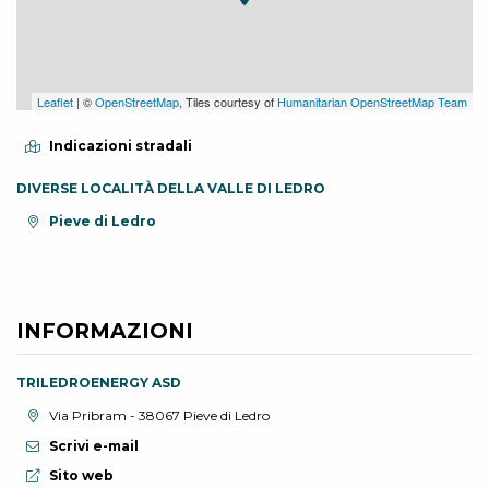
Leaflet
| ©
OpenStreetMap
, Tiles courtesy of
Humanitarian OpenStreetMap Team
Indicazioni stradali
DIVERSE LOCALITÀ DELLA VALLE DI LEDRO
Località:
Pieve di Ledro
INFORMAZIONI
TRILEDROENERGY ASD
Località:
Via Pribram - 38067 Pieve di Ledro
Scrivi e-mail
Sito web:
Sito web