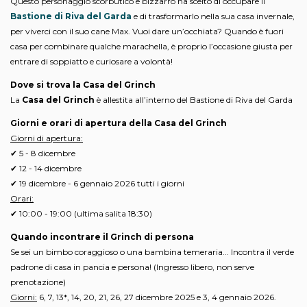
Questo personaggio scorbutico e bizzarro ha scelto di occupare il
Bastione di Riva del Garda
e di trasformarlo nella sua casa invernale,
per viverci con il suo cane Max. Vuoi dare un’occhiata? Quando è fuori
casa per combinare qualche marachella, è proprio l’occasione giusta per
entrare di soppiatto e curiosare a volontà!
Dove si trova la Casa del Grinch
La
Casa del Grinch
è allestita all’interno del Bastione di Riva del Garda
Giorni e orari di apertura della Casa del Grinch
Giorni di apertura:
✔ 5 - 8 dicembre
✔ 12 - 14 dicembre
✔ 19 dicembre - 6 gennaio 2026 tutti i giorni
Orari:
✔ 10:00 - 19:00 (ultima salita 18:30)
Quando incontrare il Grinch di persona
Se sei un bimbo coraggioso o una bambina temeraria... Incontra il verde
padrone di casa in pancia e persona! (Ingresso libero, non serve
prenotazione)
Giorni:
6, 7, 13*, 14, 20, 21, 26, 27 dicembre 2025 e 3, 4 gennaio 2026.