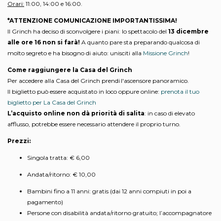
Orari:
11:00, 14:00 e 16:00.
*ATTENZIONE COMUNICAZIONE IMPORTANTISSIMA!
Il Grinch ha deciso di sconvolgere i piani: lo spettacolo del
13 dicembre
alle ore 16 non si farà!
A quanto pare sta preparando qualcosa di
molto segreto e ha bisogno di aiuto: unisciti alla
Missione Grinch
!
Come raggiungere la Casa del Grinch
Per accedere alla Casa del Grinch prendi l'ascensore panoramico.
Il biglietto può essere acquistato in loco oppure online:
prenota il tuo
biglietto per La Casa del Grinch
L’acquisto online non dà priorità di salita
: in caso di elevato
afflusso, potrebbe essere necessario attendere il proprio turno.
Prezzi:
Singola tratta: € 6,00
Andata/ritorno: € 10,00
Bambini fino a 11 anni: gratis (dai 12 anni compiuti in poi a
pagamento)
Persone con disabilità andata/ritorno gratuito; l’accompagnatore