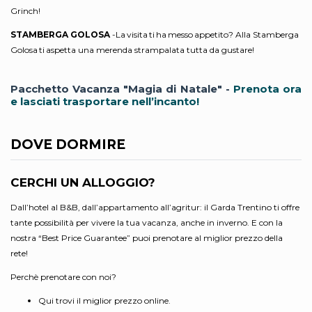
Grinch!
STAMBERGA GOLOSA
-La visita ti ha messo appetito? Alla Stamberga
Golosa ti aspetta una merenda strampalata tutta da gustare!
Pacchetto Vacanza "Magia di Natale" -
Prenota ora
e lasciati trasportare nell’incanto!
DOVE DORMIRE
CERCHI UN ALLOGGIO?
Dall’hotel al B&B, dall’appartamento all’agritur: il Garda Trentino ti offre
tante possibilità per vivere la tua vacanza, anche in inverno. E con la
nostra “Best Price Guarantee” puoi prenotare al miglior prezzo della
rete!
Perchè prenotare con noi?
Qui trovi il miglior prezzo online.