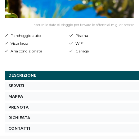
inserire le date di viaggio per trovare le offerte al miglior prezzo
Parcheggio auto
Piscina
Vista lago
WiFi
Aria condizionata
Garage
DESCRIZIONE
SERVIZI
MAPPA
PRENOTA
RICHIESTA
CONTATTI