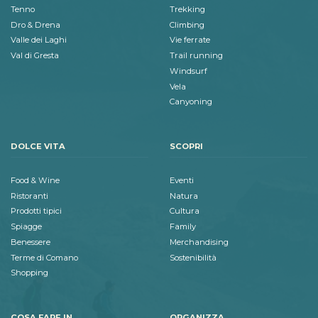
Tenno
Trekking
Dro & Drena
Climbing
Valle dei Laghi
Vie ferrate
Val di Gresta
Trail running
Windsurf
Vela
Canyoning
DOLCE VITA
SCOPRI
Food & Wine
Eventi
Ristoranti
Natura
Prodotti tipici
Cultura
Spiagge
Family
Benessere
Merchandising
Terme di Comano
Sostenibilità
Shopping
COSA FARE IN
ORGANIZZA