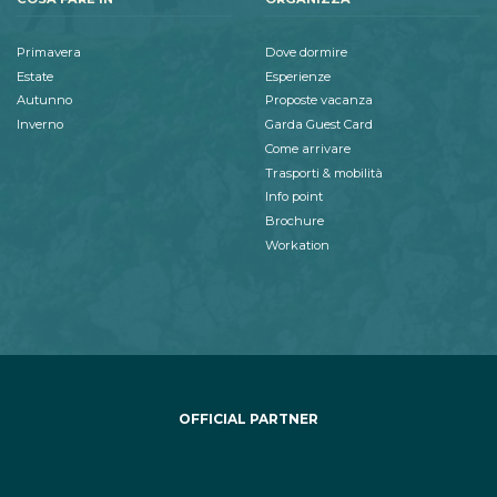
Primavera
Dove dormire
Estate
Esperienze
Autunno
Proposte vacanza
Inverno
Garda Guest Card
Come arrivare
Trasporti & mobilità
Info point
Brochure
Workation
OFFICIAL PARTNER