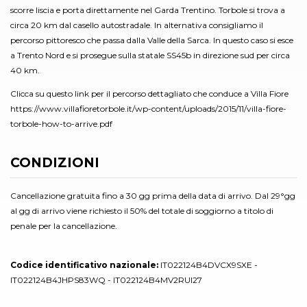
scorre liscia e porta direttamente nel Garda Trentino. Torbole si trova a
circa 20 km dal casello autostradale. In alternativa consigliamo il
percorso pittoresco che passa dalla Valle della Sarca. In questo caso si esce
a Trento Nord e si prosegue sulla statale SS45b in direzione sud per circa
40 km.
Clicca su questo link per il percorso dettagliato che conduce a Villa Fiore
https://www.villafioretorbole.it/wp-content/uploads/2015/11/villa-fiore-
torbole-how-to-arrive.pdf
CONDIZIONI
Cancellazione gratuita fino a 30 gg prima della data di arrivo. Dal 29°gg
al gg di arrivo viene richiesto il 50% del totale di soggiorno a titolo di
penale per la cancellazione.
Codice identificativo nazionale:
IT022124B4DVCX9SXE -
IT022124B4JHPS83WQ - IT022124B4MV2RUI27