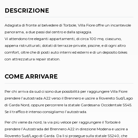
DESCRIZIONE
Adagiata di fronte al belvedere di Torbole, Villa Fiore offre un incantevole
panorama, a due passi dal centro e dalla spiaggia.
Vi attendono tre eleganti appartamenti, di circa 100 mq. ciascuno,
appena ristrutturati, dotati di terrazze private, piscine, e di ogni altro
comfort, oltre che di posti auto interni ed esterni e di un deposito bikes
con attrezzatura repair station.
COME ARRIVARE
Per chi arriva da sud ci sono due possibilità per raggiungere Villa Fiore:
prendere l’autostrada A22 verso il Brennero e uscire a Rovereto Sud/Lago
di Garda Nord, oppure percorrere la statale Gardesana Occidentale SS45.
Se il traffico è intenso consigliamo l’autostrada.
Per chi viene da nord, la via più veloce per raggiungere il Torbole è
prendere l’Autostrada del Brennero A22 in direzione Modena e uscire a
Rovereto Sud/Lago di Garda. Da lì si prosegue sulla statale SS240, che