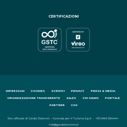
CERTIFICAZIONI
IMPRESSUM
COOKIES
SCRIVICI
PRIVACY
PRESS & MEDIA
ORGANIZZAZIONE TRASPARENTE
SALES
CHI SIAMO
PORTALE
PARTNER
CGC
Sito ufficiale di Garda Dolomiti – Azienda per il Turismo S.p.A. - +39 0464 554444 -
info@gardatrentino.it