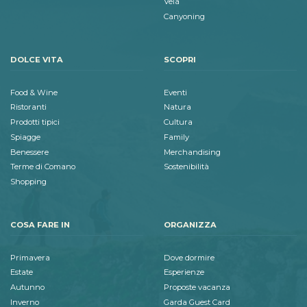
Vela
Canyoning
DOLCE VITA
SCOPRI
Food & Wine
Eventi
Ristoranti
Natura
Prodotti tipici
Cultura
Spiagge
Family
Benessere
Merchandising
Terme di Comano
Sostenibilità
Shopping
COSA FARE IN
ORGANIZZA
Primavera
Dove dormire
Estate
Esperienze
Autunno
Proposte vacanza
Inverno
Garda Guest Card