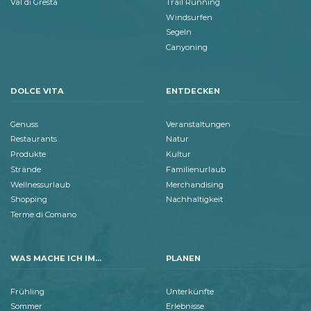
Val di Gresta
Trail Running
Windsurfen
Segeln
Canyoning
DOLCE VITA
ENTDECKEN
Genuss
Veranstaltungen
Restaurants
Natur
Produkte
Kultur
Strände
Familienurlaub
Wellnessurlaub
Merchandising
Shopping
Nachhaltigkeit
Terme di Comano
WAS MACHE ICH IM...
PLANEN
Frühling
Unterkünfte
Sommer
Erlebnisse