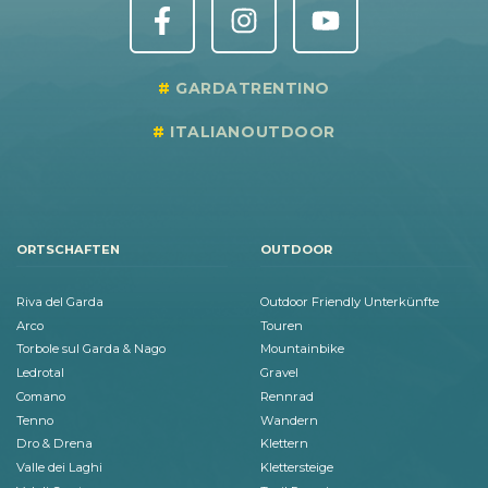
GARDATRENTINO
ITALIANOUTDOOR
ORTSCHAFTEN
OUTDOOR
Riva del Garda
Outdoor Friendly Unterkünfte
Arco
Touren
Torbole sul Garda & Nago
Mountainbike
Ledrotal
Gravel
Comano
Rennrad
Tenno
Wandern
Dro & Drena
Klettern
Valle dei Laghi
Klettersteige